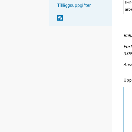
H-in
Tilläggsuppgifter
arb
Käll
Förf
336
Ansv
Upp