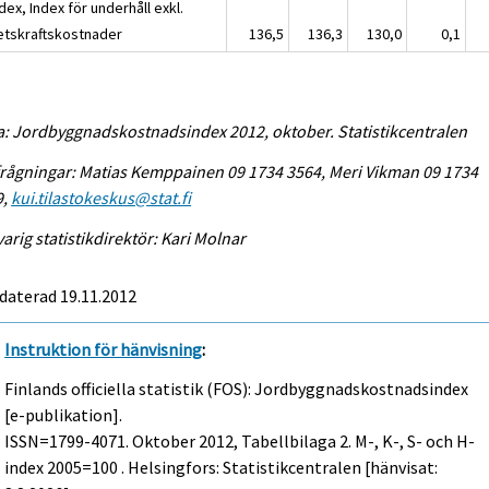
dex, Index för underhåll exkl.
etskraftskostnader
136,5
136,3
130,0
0,1
a: Jordbyggnadskostnadsindex 2012, oktober. Statistikcentralen
rågningar: Matias Kemppainen 09 1734 3564, Meri Vikman 09 1734
9,
kui.tilastokeskus@stat.fi
arig statistikdirektör: Kari Molnar
daterad 19.11.2012
Instruktion för hänvisning
:
Finlands officiella statistik (FOS): Jordbyggnadskostnadsindex
[e-publikation].
ISSN=1799-4071.
Oktober
2012, Tabellbilaga 2. M-, K-, S- och H-
index 2005=100 . Helsingfors: Statistikcentralen [hänvisat: