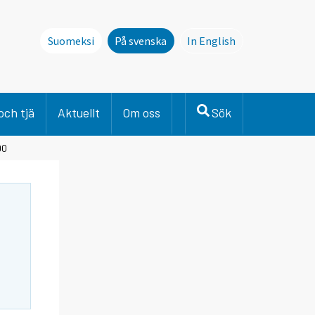
Suomeksi
På svenska
In English
This page is not avai
och tjä
Aktuellt
Om oss
Sök
00