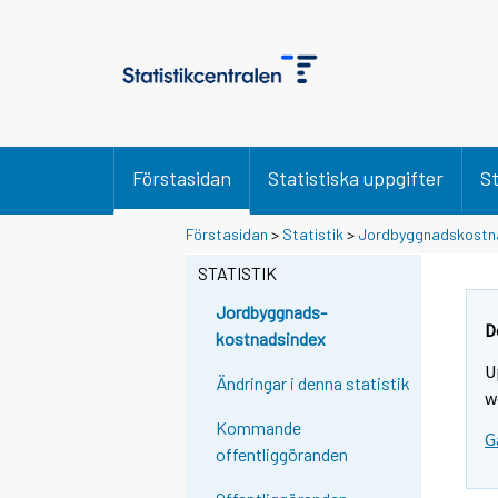
Förstasidan
Statistiska uppgifter
St
Förstasidan
>
Statistik
>
Jordbyggnadskostn
STATISTIK
Jordbyggnads-
D
kostnadsindex
U
Ändringar i denna statistik
w
Kommande
G
offentliggöranden