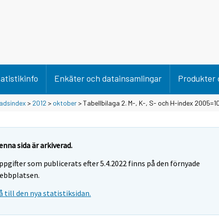
atistikinfo
Enkäter och datainsamlingar
Produkter 
adsindex
>
2012
>
oktober
> Tabellbilaga 2. M-, K-, S- och H-index 2005=1
enna sida är arkiverad.
ppgifter som publicerats efter 5.4.2022 finns på den förnyade
ebbplatsen.
å till den nya statistiksidan.