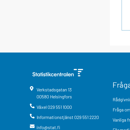
Fråg
Verkstadsgatan
13
00580
Helsingfors
Rådgivni
Växel
029 551 1000
Fråga om
Informationstjänst
029 551 2220
Vanliga f
info@stat.fi
För medi