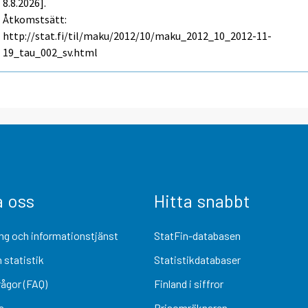
8.8.2026].
Åtkomstsätt:
http://stat.fi/til/maku/2012/10/maku_2012_10_2012-11-
19_tau_002_sv.html
a oss
Hitta snabbt
ng och informationstjänst
StatFin-databasen
 statistik
Statistikdatabaser
rågor (FAQ)
Finland i siffror
a
Prisomräknaren