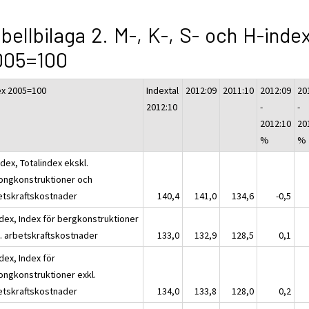
bellbilaga 2. M-, K-, S- och H-inde
005=100
ex 2005=100
Indextal
2012:09
2011:10
2012:09
20
2012:10
-
-
2012:10
20
%
%
dex, Totalindex ekskl.
ongkonstruktioner och
etskraftskostnader
140,4
141,0
134,6
-0,5
ndex, Index för bergkonstruktioner
l. arbetskraftskostnader
133,0
132,9
128,5
0,1
dex, Index för
ongkonstruktioner exkl.
etskraftskostnader
134,0
133,8
128,0
0,2