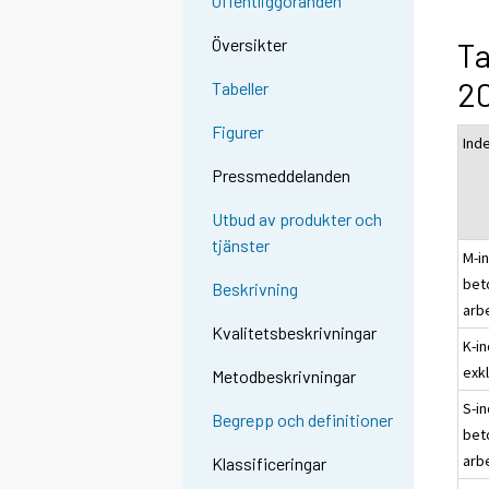
Offentliggöranden
Översikter
Ta
2
Tabeller
Figurer
Ind
Pressmeddelanden
Utbud av produkter och
tjänster
M-in
bet
Beskrivning
arb
Kvalitetsbeskrivningar
K-i
exk
Metodbeskrivningar
S-in
Begrepp och definitioner
bet
arb
Klassificeringar