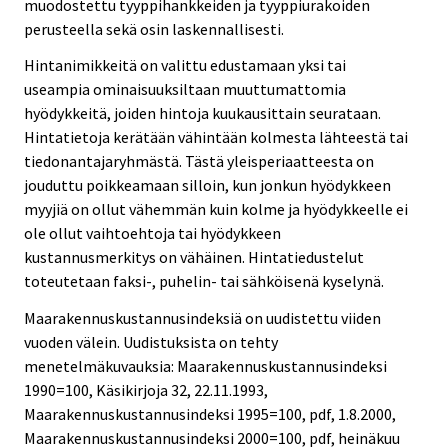
muodostettu tyyppihankkeiden ja tyyppiurakoiden
perusteella sekä osin laskennallisesti.
Hintanimikkeitä on valittu edustamaan yksi tai
useampia ominaisuuksiltaan muuttumattomia
hyödykkeitä, joiden hintoja kuukausittain seurataan.
Hintatietoja kerätään vähintään kolmesta lähteestä tai
tiedonantajaryhmästä. Tästä yleisperiaatteesta on
jouduttu poikkeamaan silloin, kun jonkun hyödykkeen
myyjiä on ollut vähemmän kuin kolme ja hyödykkeelle ei
ole ollut vaihtoehtoja tai hyödykkeen
kustannusmerkitys on vähäinen. Hintatiedustelut
toteutetaan faksi-, puhelin- tai sähköisenä kyselynä.
Maarakennuskustannusindeksiä on uudistettu viiden
vuoden välein. Uudistuksista on tehty
menetelmäkuvauksia: Maarakennuskustannusindeksi
1990=100, Käsikirjoja 32, 22.11.1993,
Maarakennuskustannusindeksi 1995=100, pdf, 1.8.2000,
Maarakennuskustannusindeksi 2000=100, pdf, heinäkuu