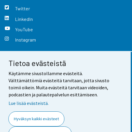
Twitter
LinkedIn
YouTube
Instagram
Tietoa evästeistä
Yhteystiedot
Käytämme sivustollamme evästeitä.
Palaute
Välttämättömiä evästeitä tarvitaan, jotta sivusto
toimii oikein. Muita evästeitä tarvitaan videoiden,
Käyttöehdot
podcastien ja palautepalvelun esittämiseen.
Tietosuoja
Lue lisää evästeistä.
Saavutettavuus
Hyväksyn kaikki evästeet
Tietoa sivustosta