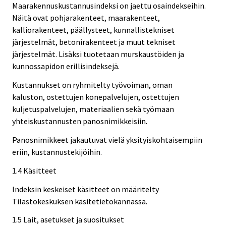
Maarakennuskustannusindeksi on jaettu osaindekseihin.
Näitä ovat pohjarakenteet, maarakenteet,
kalliorakenteet, päällysteet, kunnallistekniset
järjestelmät, betonirakenteet ja muut tekniset
järjestelmät. Lisäksi tuotetaan murskaustöiden ja
kunnossapidon erillisindeksejä.
Kustannukset on ryhmitelty työvoiman, oman
kaluston, ostettujen konepalvelujen, ostettujen
kuljetuspalvelujen, materiaalien sekä työmaan
yhteiskustannusten panosnimikkeisiin.
Panosnimikkeet jakautuvat vielä yksityiskohtaisempiin
eriin, kustannustekijöihin.
1.4 Käsitteet
Indeksin keskeiset käsitteet on määritelty
Tilastokeskuksen käsitetietokannassa.
1.5 Lait, asetukset ja suositukset