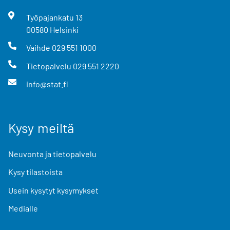
Työpajankatu
13
00580
Helsinki
Vaihde
029 551 1000
Tietopalvelu
029 551 2220
info@stat.fi
Kysy meiltä
Neuvonta ja tietopalvelu
Kysy tilastoista
Usein kysytyt kysymykset
Medialle