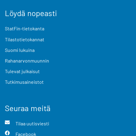
Löydä nopeasti
StatFin-tietokanta
Tilastotietokannat
Suomi lukuina
Rahanarvonmuunnin
Tulevat julkaisut
Tutkimusaineistot
Seuraa meitä
Tilaa uutisviesti
Facebook