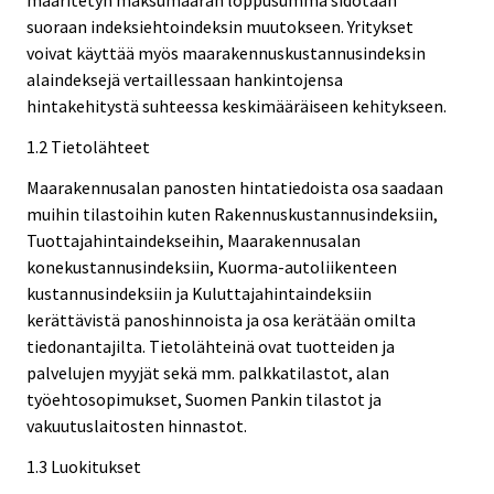
määritetyn maksumäärän loppusumma sidotaan
suoraan indeksiehtoindeksin muutokseen. Yritykset
voivat käyttää myös maarakennuskustannusindeksin
alaindeksejä vertaillessaan hankintojensa
hintakehitystä suhteessa keskimääräiseen kehitykseen.
1.2 Tietolähteet
Maarakennusalan panosten hintatiedoista osa saadaan
muihin tilastoihin kuten Rakennuskustannusindeksiin,
Tuottajahintaindekseihin, Maarakennusalan
konekustannusindeksiin, Kuorma-autoliikenteen
kustannusindeksiin ja Kuluttajahintaindeksiin
kerättävistä panoshinnoista ja osa kerätään omilta
tiedonantajilta. Tietolähteinä ovat tuotteiden ja
palvelujen myyjät sekä mm. palkkatilastot, alan
työehtosopimukset, Suomen Pankin tilastot ja
vakuutuslaitosten hinnastot.
1.3 Luokitukset