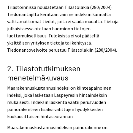
Tilastoinnissa noudatetaan Tilastolakia (280/2004).
Tiedonantajilta kerätään vain ne indeksin kannalta
välttämättömät tiedot, joita ei saada muualta. Tietoja
julkaistaessa otetaan huomioon tietojen
luottamuksellisuus. Tuloksista ei voi päätellä
yksittäisen yrityksen tietoja tai kehitystä.
Tiedonantovelvoite perustuu Tilastolakiin (280/2004).
2. Tilastotutkimuksen
menetelmäkuvaus
Maarakennuskustannusindeksi on kiinteäpainoinen
indeksi, joka lasketaan Laspeyresin hintaindeksin
mukaisesti. Indeksin laskenta vaatii perusvuoden
painorakenteen lisäksi valittujen hyödykkeiden
kuukausittaisen hintaseurannan.
Maarakennuskustannusindeksin painorakenne on