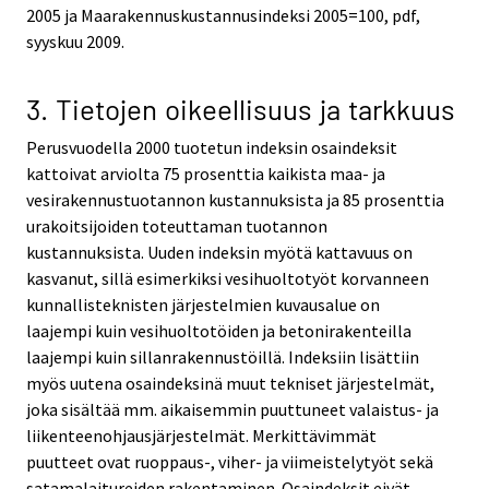
2005 ja Maarakennuskustannusindeksi 2005=100, pdf,
syyskuu 2009.
3. Tietojen oikeellisuus ja tarkkuus
Perusvuodella 2000 tuotetun indeksin osaindeksit
kattoivat arviolta 75 prosenttia kaikista maa- ja
vesirakennustuotannon kustannuksista ja 85 prosenttia
urakoitsijoiden toteuttaman tuotannon
kustannuksista. Uuden indeksin myötä kattavuus on
kasvanut, sillä esimerkiksi vesihuoltotyöt korvanneen
kunnallisteknisten järjestelmien kuvausalue on
laajempi kuin vesihuoltotöiden ja betonirakenteilla
laajempi kuin sillanrakennustöillä. Indeksiin lisättiin
myös uutena osaindeksinä muut tekniset järjestelmät,
joka sisältää mm. aikaisemmin puuttuneet valaistus- ja
liikenteenohjausjärjestelmät. Merkittävimmät
puutteet ovat ruoppaus-, viher- ja viimeistelytyöt sekä
satamalaitureiden rakentaminen. Osaindeksit eivät