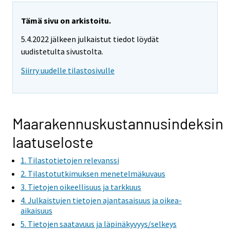
Tämä sivu on arkistoitu.
5.4.2022 jälkeen julkaistut tiedot löydät
uudistetulta sivustolta.
Siirry uudelle tilastosivulle
Maarakennuskustannusindeksin
laatuseloste
1. Tilastotietojen relevanssi
2. Tilastotutkimuksen menetelmäkuvaus
3. Tietojen oikeellisuus ja tarkkuus
4. Julkaistujen tietojen ajantasaisuus ja oikea-
aikaisuus
5. Tietojen saatavuus ja läpinäkyvyys/selkeys