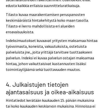
edusta kaikkia erilaisia suunnitteluratkaisuja.
Tilasto kuvaa maarakentamisen peruspanosten
keskimääräistä hintakehitystä koko maan tasolla.
Tilasto ei kerro mahdollisista eri alueiden
eroavaisuuksista.
Indeksimuutokset kuvaavat yritysten maksamaa hintaa
työvoimasta, koneista, vakuutuksista, ostetuista
palveluista jne., joita yrittäjä tarvitsee tuottaakseen
palvelun. Indeksi ei kuvaa palvelun ostajan maksamaa
hintaa, johon vaikuttaisivat kustannusten lisäksi
toimintaylijäämä sekä tuottavuuden muutos.
4. Julkaistujen tietojen
ajantasaisuus ja oikea-aikaisuus
Hintatiedot kerätään kuukauden 15. päivän mukaisina
tai koko kuukauden keskiarvon mukaisina. Hinnoissa ei