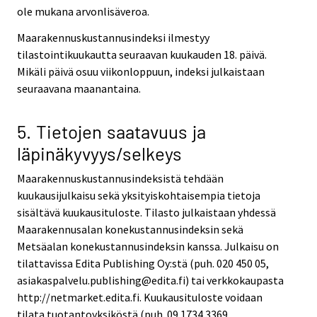
ole mukana arvonlisäveroa.
Maarakennuskustannusindeksi ilmestyy
tilastointikuukautta seuraavan kuukauden 18. päivä.
Mikäli päivä osuu viikonloppuun, indeksi julkaistaan
seuraavana maanantaina.
5. Tietojen saatavuus ja
läpinäkyvyys/selkeys
Maarakennuskustannusindeksistä tehdään
kuukausijulkaisu sekä yksityiskohtaisempia tietoja
sisältävä kuukausituloste. Tilasto julkaistaan yhdessä
Maarakennusalan konekustannusindeksin sekä
Metsäalan konekustannusindeksin kanssa. Julkaisu on
tilattavissa Edita Publishing Oy:stä (puh. 020 450 05,
asiakaspalvelu.publishing@edita.fi) tai verkkokaupasta
http://netmarket.edita.fi. Kuukausituloste voidaan
tilata tuotantoyksiköstä (puh. 09 1734 3369,