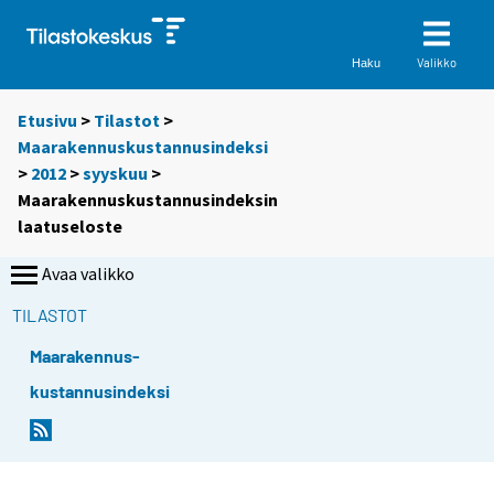
Valikko
Haku
Etusivu
>
Tilastot
>
Maarakennuskustannusindeksi
>
2012
>
syyskuu
>
Maarakennuskustannusindeksin
laatuseloste
Avaa valikko
TILASTOT
Maarakennus-
kustannusindeksi