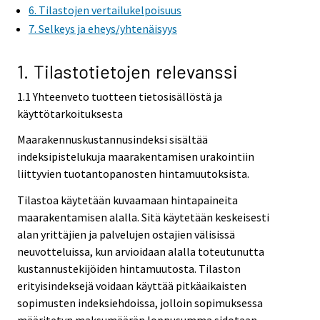
6. Tilastojen vertailukelpoisuus
7. Selkeys ja eheys/yhtenäisyys
1. Tilastotietojen relevanssi
1.1 Yhteenveto tuotteen tietosisällöstä ja
käyttötarkoituksesta
Maarakennuskustannusindeksi sisältää
indeksipistelukuja maarakentamisen urakointiin
liittyvien tuotantopanosten hintamuutoksista.
Tilastoa käytetään kuvaamaan hintapaineita
maarakentamisen alalla. Sitä käytetään keskeisesti
alan yrittäjien ja palvelujen ostajien välisissä
neuvotteluissa, kun arvioidaan alalla toteutunutta
kustannustekijöiden hintamuutosta. Tilaston
erityisindeksejä voidaan käyttää pitkäaikaisten
sopimusten indeksiehdoissa, jolloin sopimuksessa