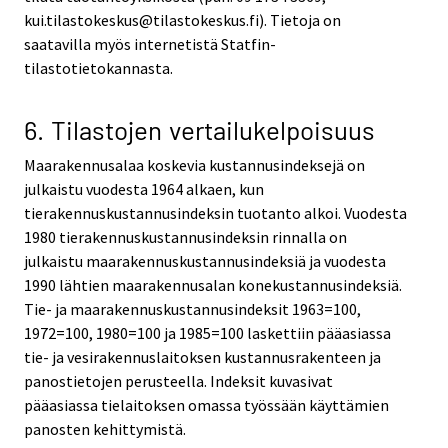
kui.tilastokeskus@tilastokeskus.fi). Tietoja on
saatavilla myös internetistä Statfin-
tilastotietokannasta.
6. Tilastojen vertailukelpoisuus
Maarakennusalaa koskevia kustannusindeksejä on
julkaistu vuodesta 1964 alkaen, kun
tierakennuskustannusindeksin tuotanto alkoi. Vuodesta
1980 tierakennuskustannusindeksin rinnalla on
julkaistu maarakennuskustannusindeksiä ja vuodesta
1990 lähtien maarakennusalan konekustannusindeksiä.
Tie- ja maarakennuskustannusindeksit 1963=100,
1972=100, 1980=100 ja 1985=100 laskettiin pääasiassa
tie- ja vesirakennuslaitoksen kustannusrakenteen ja
panostietojen perusteella. Indeksit kuvasivat
pääasiassa tielaitoksen omassa työssään käyttämien
panosten kehittymistä.