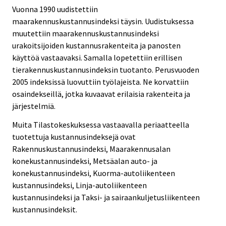
Vuonna 1990 uudistettiin
maarakennuskustannusindeksi täysin. Uudistuksessa
muutettiin maarakennuskustannusindeksi
urakoitsijoiden kustannusrakenteita ja panosten
käyttöä vastaavaksi. Samalla lopetettiin erillisen
tierakennuskustannusindeksin tuotanto. Perusvuoden
2005 indeksissä luovuttiin työlajeista. Ne korvattiin
osaindekseillä, jotka kuvaavat erilaisia rakenteita ja
järjestelmiä.
Muita Tilastokeskuksessa vastaavalla periaatteella
tuotettuja kustannusindeksejä ovat
Rakennuskustannusindeksi, Maarakennusalan
konekustannusindeksi, Metsäalan auto- ja
konekustannusindeksi, Kuorma-autoliikenteen
kustannusindeksi, Linja-autoliikenteen
kustannusindeksi ja Taksi- ja sairaankuljetusliikenteen
kustannusindeksit.