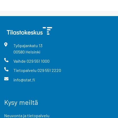
Työpajankatu
13
00580
Helsinki
Vaihde
029 551 1000
Tietopalvelu
029 551 2220
info@stat.fi
Kysy meiltä
Neuvonta ja tietopalvelu