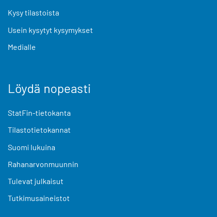
Kysy tilastoista
Usein kysytyt kysymykset
Medialle
Löydä nopeasti
StatFin-tietokanta
Tilastotietokannat
Suomi lukuina
Rahanarvonmuunnin
Tulevat julkaisut
Tutkimusaineistot