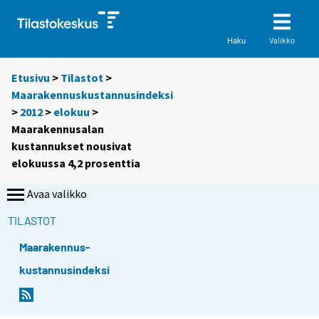
Valikko
Haku
Etusivu
>
Tilastot
>
Maarakennuskustannusindeksi
>
2012
>
elokuu
>
Maarakennusalan
kustannukset nousivat
elokuussa 4,2 prosenttia
Avaa valikko
TILASTOT
Maarakennus-
kustannusindeksi
Y
Y
o
o