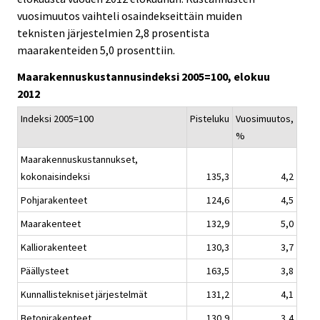
i
i
vuosimuutos vaihteli osaindekseittäin muiden
c
c
teknisten järjestelmien 2,8 prosentista
e
e
maarakenteiden 5,0 prosenttiin.
.
.
Maarakennuskustannusindeksi 2005=100, elokuu
2012
Indeksi 2005=100
Pisteluku
Vuosimuutos,
%
Maarakennuskustannukset,
kokonaisindeksi
135,3
4,2
Pohjarakenteet
124,6
4,5
Maarakenteet
132,9
5,0
Kalliorakenteet
130,3
3,7
Päällysteet
163,5
3,8
Kunnallistekniset järjestelmät
131,2
4,1
Betonirakenteet
130,9
3,4