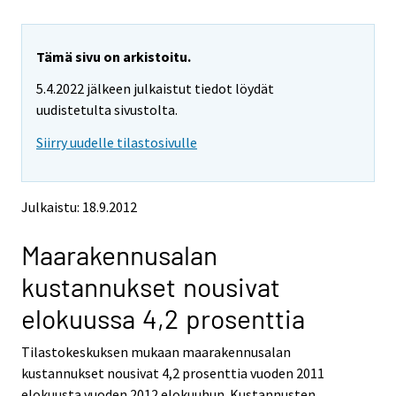
u
u
a
a
r
r
e
e
Tämä sivu on arkistoitu.
m
m
5.4.2022 jälkeen julkaistut tiedot löydät
o
o
v
v
uudistetulta sivustolta.
i
i
Siirry uudelle tilastosivulle
n
n
g
g
t
t
o
o
Julkaistu: 18.9.2012
a
a
n
n
Maarakennusalan
o
o
t
t
kustannukset nousivat
h
h
e
e
elokuussa 4,2 prosenttia
r
r
s
s
Tilastokeskuksen mukaan maarakennusalan
e
e
kustannukset nousivat 4,2 prosenttia vuoden 2011
r
r
v
v
elokuusta vuoden 2012 elokuuhun. Kustannusten