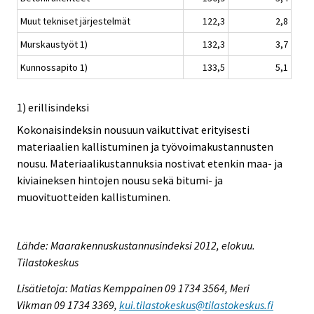
Muut tekniset järjestelmät
122,3
2,8
Murskaustyöt 1)
132,3
3,7
Kunnossapito 1)
133,5
5,1
1) erillisindeksi
Kokonaisindeksin nousuun vaikuttivat erityisesti
materiaalien kallistuminen ja työvoimakustannusten
nousu. Materiaalikustannuksia nostivat etenkin maa- ja
kiviaineksen hintojen nousu sekä bitumi- ja
muovituotteiden kallistuminen.
Lähde: Maarakennuskustannusindeksi 2012, elokuu.
Tilastokeskus
Lisätietoja: Matias Kemppainen 09 1734 3564, Meri
Vikman 09 1734 3369,
kui.tilastokeskus@tilastokeskus.fi