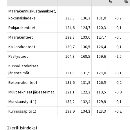
%
%
Maarakennuskustannukset,
kokonaisindeksi
135,3
136,3
131,0
-0,7
Pohjarakenteet
124,6
124,7
120,3
-0,1
Maarakenteet
132,3
133,0
127,7
-0,5
Kalliorakenteet
130,7
130,5
126,4
0,1
Päällysteet
164,3
168,5
159,6
-2,5
Kunnallistekniset
järjestelmät
131,8
131,9
128,0
-0,1
Betonirakenteet
131,6
131,9
126,5
-0,2
Muut tekniset järjestelmät
121,1
122,2
119,5
-0,9
Murskaustyöt 1)
132,2
132,4
129,9
-0,1
Kunnossapito 1)
133,9
134,2
128,3
-0,2
1) erillisindeksi