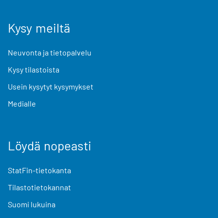
Kysy meiltä
Neuvonta ja tietopalvelu
Kysy tilastoista
Usein kysytyt kysymykset
Medialle
Löydä nopeasti
StatFin-tietokanta
Tilastotietokannat
Suomi lukuina