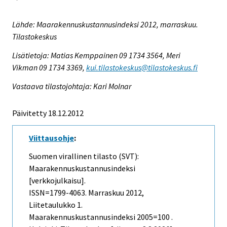
Lähde: Maarakennuskustannusindeksi 2012, marraskuu.
Tilastokeskus
Lisätietoja: Matias Kemppainen 09 1734 3564, Meri
Vikman 09 1734 3369,
kui.tilastokeskus@tilastokeskus.fi
Vastaava tilastojohtaja: Kari Molnar
Päivitetty 18.12.2012
Viittausohje
:
Suomen virallinen tilasto (SVT):
Maarakennuskustannusindeksi
[verkkojulkaisu].
ISSN=1799-4063.
Marraskuu
2012,
Liitetaulukko 1.
Maarakennuskustannusindeksi 2005=100 .