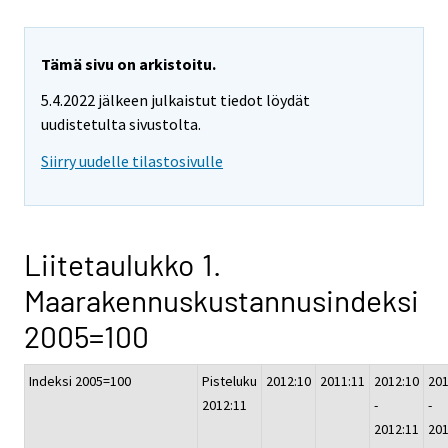
Tämä sivu on arkistoitu.
5.4.2022 jälkeen julkaistut tiedot löydät
uudistetulta sivustolta.
Siirry uudelle tilastosivulle
Liitetaulukko 1.
Maarakennuskustannusindeksi
2005=100
Indeksi 2005=100
Pisteluku
2012:10
2011:11
2012:10
201
2012:11
-
-
2012:11
201