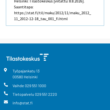
Helsinki: Tilastokeskus [viitattu: 8.8.2026].
Saantitapa:
https://stat.fi/til/maku/2012/11/maku_2012_
11_2012-12-18_tau_001_fi.html
Työpajankatu
13
00580
Helsinki
Vaihde
029 551 1000
Tietopalvelu
029 551 2220
info@stat.fi