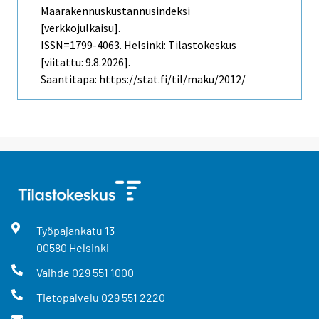
Maarakennuskustannusindeksi
[verkkojulkaisu].
ISSN=1799-4063. Helsinki: Tilastokeskus
[viitattu: 9.8.2026].
Saantitapa: https://stat.fi/til/maku/2012/
Työpajankatu
13
00580
Helsinki
Vaihde
029 551 1000
Tietopalvelu
029 551 2220