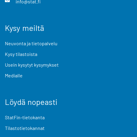
info@stat.fi
Kysy meiltä
Neuvonta ja tietopalvelu
Kysy tilastoista
Usein kysytyt kysymykset
Medialle
Löydä nopeasti
StatFin-tietokanta
Tilastotietokannat