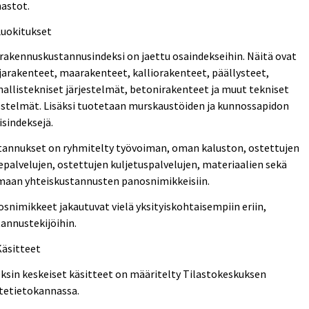
astot.
Luokitukset
akennuskustannusindeksi on jaettu osaindekseihin. Näitä ovat
arakenteet, maarakenteet, kalliorakenteet, päällysteet,
allistekniset järjestelmät, betonirakenteet ja muut tekniset
estelmät. Lisäksi tuotetaan murskaustöiden ja kunnossapidon
lisindeksejä.
tannukset on ryhmitelty työvoiman, oman kaluston, ostettujen
palvelujen, ostettujen kuljetuspalvelujen, materiaalien sekä
maan yhteiskustannusten panosnimikkeisiin.
snimikkeet jakautuvat vielä yksityiskohtaisempiin eriin,
annustekijöihin.
Käsitteet
ksin keskeiset käsitteet on määritelty Tilastokeskuksen
tetietokannassa.