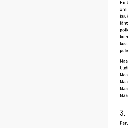
Hint
omi
kuuk
läht
poi
kuin
kust
puhe
Maar
Uud
Maar
Maar
Maar
Maar
3.
Peru