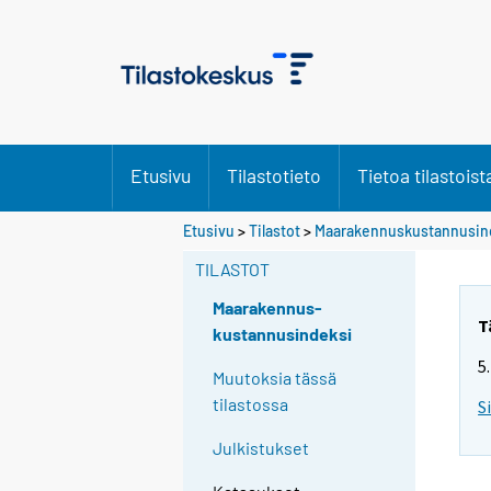
Etusivu
Tilastotieto
Tietoa tilastoist
Etusivu
>
Tilastot
>
Maarakennuskustannusin
TILASTOT
Maarakennus-
T
kustannusindeksi
5
Muutoksia tässä
tilastossa
S
Julkistukset