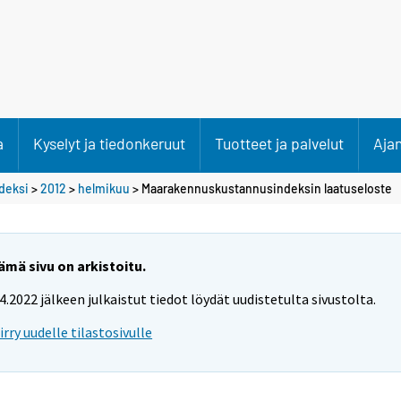
a
Kyselyt ja tiedonkeruut
Tuotteet ja palvelut
Aja
deksi
>
2012
>
helmikuu
> Maarakennuskustannusindeksin laatuseloste
ämä sivu on arkistoitu.
.4.2022 jälkeen julkaistut tiedot löydät uudistetulta sivustolta.
iirry uudelle tilastosivulle