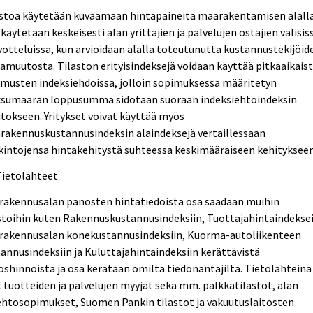
astoa käytetään kuvaamaan hintapaineita maarakentamisen alalla
 käytetään keskeisesti alan yrittäjien ja palvelujen ostajien välisis
otteluissa, kun arvioidaan alalla toteutunutta kustannustekijöid
amuutosta. Tilaston erityisindeksejä voidaan käyttää pitkäaikais
musten indeksiehdoissa, jolloin sopimuksessa määritetyn
sumäärän loppusumma sidotaan suoraan indeksiehtoindeksin
okseen. Yritykset voivat käyttää myös
rakennuskustannusindeksin alaindeksejä vertaillessaan
intojensa hintakehitystä suhteessa keskimääräiseen kehitykseen
Tietolähteet
rakennusalan panosten hintatiedoista osa saadaan muihin
stoihin kuten Rakennuskustannusindeksiin, Tuottajahintaindeksei
rakennusalan konekustannusindeksiin, Kuorma-autoliikenteen
annusindeksiin ja Kuluttajahintaindeksiin kerättävistä
shinnoista ja osa kerätään omilta tiedonantajilta. Tietolähteinä
 tuotteiden ja palvelujen myyjät sekä mm. palkkatilastot, alan
ehtosopimukset, Suomen Pankin tilastot ja vakuutuslaitosten