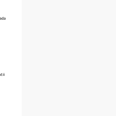
aada
tii