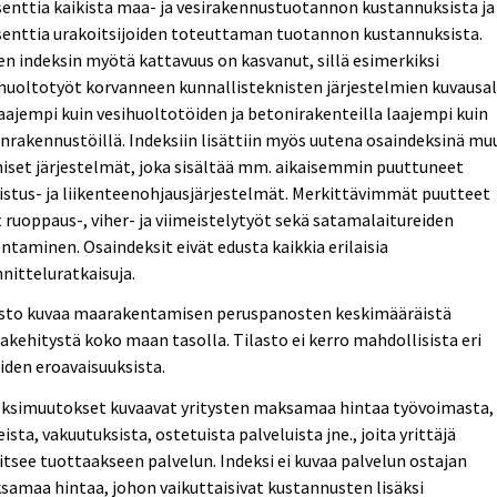
enttia kaikista maa- ja vesirakennustuotannon kustannuksista ja
senttia urakoitsijoiden toteuttaman tuotannon kustannuksista.
n indeksin myötä kattavuus on kasvanut, sillä esimerkiksi
huoltotyöt korvanneen kunnallisteknisten järjestelmien kuvausa
aajempi kuin vesihuoltotöiden ja betonirakenteilla laajempi kuin
anrakennustöillä. Indeksiin lisättiin myös uutena osaindeksinä mu
iset järjestelmät, joka sisältää mm. aikaisemmin puuttuneet
istus- ja liikenteenohjausjärjestelmät. Merkittävimmät puutteet
 ruoppaus-, viher- ja viimeistelytyöt sekä satamalaitureiden
ntaminen. Osaindeksit eivät edusta kaikkia erilaisia
nitteluratkaisuja.
asto kuvaa maarakentamisen peruspanosten keskimääräistä
akehitystä koko maan tasolla. Tilasto ei kerro mahdollisista eri
iden eroavaisuuksista.
eksimuutokset kuvaavat yritysten maksamaa hintaa työvoimasta,
ista, vakuutuksista, ostetuista palveluista jne., joita yrittäjä
itsee tuottaakseen palvelun. Indeksi ei kuvaa palvelun ostajan
amaa hintaa, johon vaikuttaisivat kustannusten lisäksi