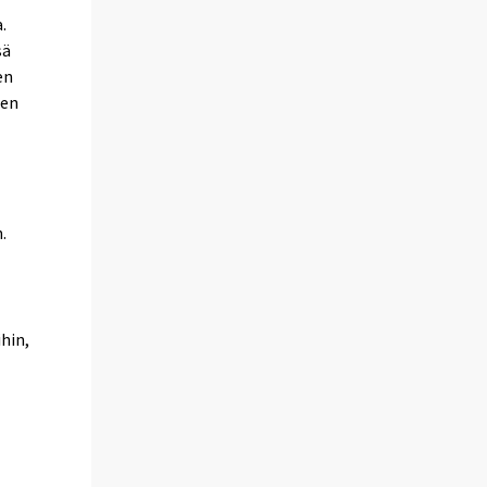
.
sä
en
ten
.
hin,