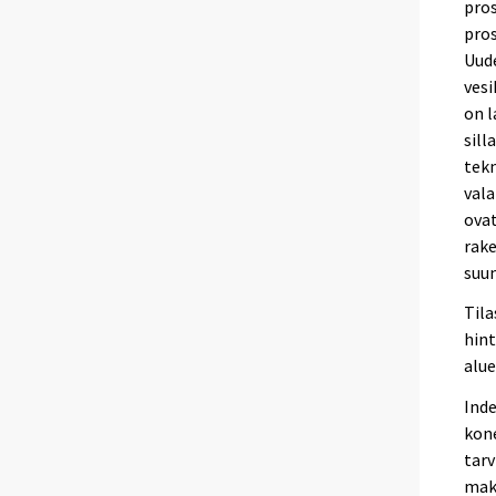
pros
pro
Uude
vesi
on l
sill
tekn
vala
ovat
rake
suun
Til
hint
alue
Ind
kone
tarv
maks