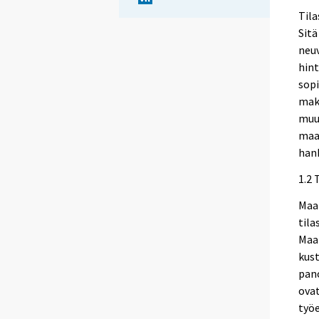
Til
Sitä
neuv
hint
sopi
mak
muut
maa
hank
1.2 
Maa
tila
Maa
kust
pano
ovat
työ