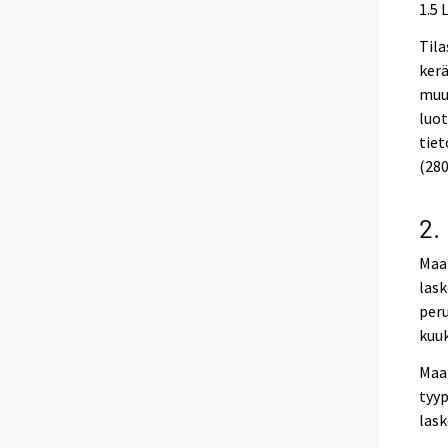
1.5 
Tila
kerä
muua
luot
tiet
(280
2.
Maar
lask
peru
kuuk
Maa
tyyp
lask