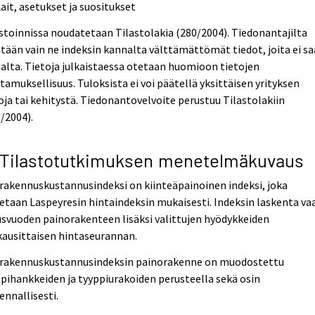
Lait, asetukset ja suositukset
stoinnissa noudatetaan Tilastolakia (280/2004). Tiedonantajilta
tään vain ne indeksin kannalta välttämättömät tiedot, joita ei s
lta. Tietoja julkaistaessa otetaan huomioon tietojen
tamuksellisuus. Tuloksista ei voi päätellä yksittäisen yrityksen
oja tai kehitystä. Tiedonantovelvoite perustuu Tilastolakiin
/2004).
 Tilastotutkimuksen menetelmäkuvaus
akennuskustannusindeksi on kiinteäpainoinen indeksi, joka
etaan Laspeyresin hintaindeksin mukaisesti. Indeksin laskenta vaa
svuoden painorakenteen lisäksi valittujen hyödykkeiden
ausittaisen hintaseurannan.
rakennuskustannusindeksin painorakenne on muodostettu
pihankkeiden ja tyyppiurakoiden perusteella sekä osin
ennallisesti.