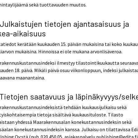
mintaylijäämä sekä tuottavuuden muutos.
 Julkaistujen tietojen ajantasaisuus ja
kea-aikaisuus
atiedot kerätään kuukauden 15. päivän mukaisina tai koko kuuka
iarvon mukaisina. Hinnoissa ei ole mukana arvonlisäveroa.
rakennuskustannusindeksi ilmestyy tilastointikuukautta seuraav
auden 18. päivä. Mikäli päivä osuu viikonloppuun, indeksi julkaista
raavana maanantaina.
 Tietojen saatavuus ja läpinäkyvyys/selk
rakennuskustannusindeksistä tehdään kuukausijulkaisu sekä
tyiskohtaisempia tietoja sisältävä kuukausituloste. Tilasto
kaistaan yhdessä Maarakennusalan konekustannusindeksin sekä
äalan konekustannusindeksin kanssa. Julkaisu on tilattavissa Ed
ishing Oy:stä (puh. 020 450 05, asiakaspalvelu.publishing@edita.fi)