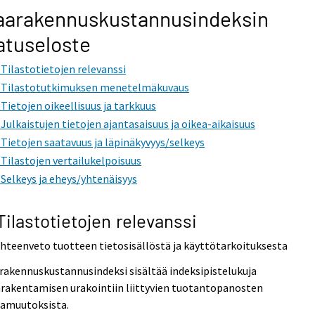
aarakennuskustannusindeksin
atuseloste
. Tilastotietojen relevanssi
. Tilastotutkimuksen menetelmäkuvaus
. Tietojen oikeellisuus ja tarkkuus
. Julkaistujen tietojen ajantasaisuus ja oikea-aikaisuus
. Tietojen saatavuus ja läpinäkyvyys/selkeys
. Tilastojen vertailukelpoisuus
. Selkeys ja eheys/yhtenäisyys
 Tilastotietojen relevanssi
Yhteenveto tuotteen tietosisällöstä ja käyttötarkoituksesta
akennuskustannusindeksi sisältää indeksipistelukuja
rakentamisen urakointiin liittyvien tuotantopanosten
tamuutoksista.