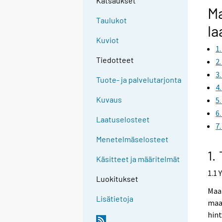
Katsaukset
M
Taulukot
la
Kuviot
1
Tiedotteet
2
3
Tuote- ja palvelutarjonta
4
Kuvaus
5
6
Laatuselosteet
7
Menetelmäselosteet
1.
Käsitteet ja määritelmät
1.1 
Luokitukset
Maar
Lisätietoja
maa
hin