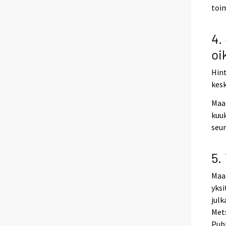
toi
4.
oi
Hint
kesk
Maa
kuuk
seu
5.
Maa
yksi
jul
Mets
Publ