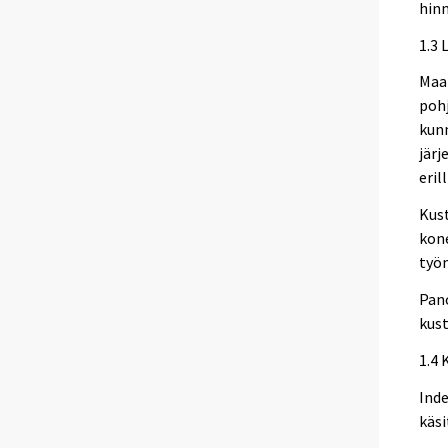
hinn
1.3 
Maar
pohj
kunn
järj
eril
Kus
kone
työ
Pano
kust
1.4 
Inde
käsi