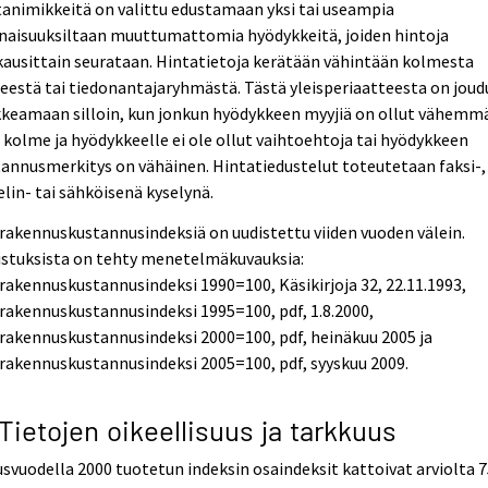
animikkeitä on valittu edustamaan yksi tai useampia
naisuuksiltaan muuttumattomia hyödykkeitä, joiden hintoja
ausittain seurataan. Hintatietoja kerätään vähintään kolmesta
eestä tai tiedonantajaryhmästä. Tästä yleisperiaatteesta on joud
kkeamaan silloin, kun jonkun hyödykkeen myyjiä on ollut vähemm
 kolme ja hyödykkeelle ei ole ollut vaihtoehtoja tai hyödykkeen
annusmerkitys on vähäinen. Hintatiedustelut toteutetaan faksi-,
lin- tai sähköisenä kyselynä.
akennuskustannusindeksiä on uudistettu viiden vuoden välein.
istuksista on tehty menetelmäkuvauksia:
akennuskustannusindeksi 1990=100, Käsikirjoja 32, 22.11.1993,
akennuskustannusindeksi 1995=100, pdf, 1.8.2000,
akennuskustannusindeksi 2000=100, pdf, heinäkuu 2005 ja
akennuskustannusindeksi 2005=100, pdf, syyskuu 2009.
 Tietojen oikeellisuus ja tarkkuus
svuodella 2000 tuotetun indeksin osaindeksit kattoivat arviolta 