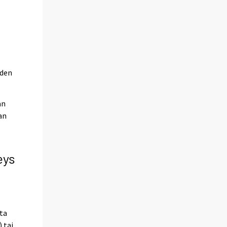
uden
an
an
eys
ita
 tai