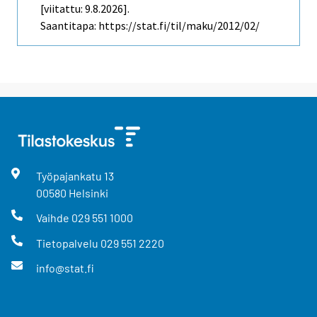
[viitattu: 9.8.2026].
Saantitapa: https://stat.fi/til/maku/2012/02/
Työpajankatu
13
00580
Helsinki
Vaihde
029 551 1000
Tietopalvelu
029 551 2220
info@stat.fi