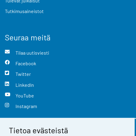
Tulevat julkaisut
Tutkimusaineistot
Seuraa meitä
Tilaa uutisviesti
Facebook
Twitter
LinkedIn
YouTube
Instagram
Tietoa evästeistä
Yhteystiedot