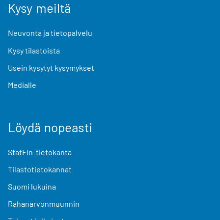
Kysy meiltä
Neuvonta ja tietopalvelu
Kysy tilastoista
Usein kysytyt kysymykset
Medialle
Löydä nopeasti
StatFin-tietokanta
Tilastotietokannat
Suomi lukuina
Rahanarvonmuunnin