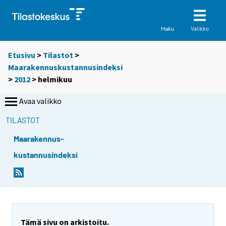
Valikko
Haku
Etusivu
>
Tilastot
>
Maarakennuskustannusindeksi
>
2012
>
helmikuu
Avaa valikko
TILASTOT
Maarakennus-
kustannusindeksi
Tämä sivu on arkistoitu.