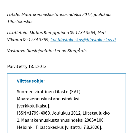
Lähde: Maarakennuskustannusindeksi 2012, joulukuu.
Tilastokeskus
Lisätietoja: Matias Kemppainen 09 1734 3564, Meri
Vikman 09 1734 3369,
kui.tilastokeskus@tilastokeskus.fi
Vastaava tilastojohtaja: Leena Storgårds
Päivitetty 18.1.2013
Viittausohje
:
Suomen virallinen tilasto (SVT):
Maarakennuskustannusindeksi
[verkkojulkaisu].
ISSN=1799-4063.
Joulukuu
2012, Liitetaulukko
1. Maarakennuskustannusindeksi 2005=100 .
Helsinki: Tilastokeskus [viitattu: 7.8.2026].