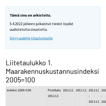
Tämä sivu on arkistoitu.
5.4.2022 jälkeen julkaistut tiedot löydät
uudistetulta sivustolta.
Siirry uudelle tilastosivulle
Liitetaulukko 1.
Maarakennuskustannusindeksi
2005=100
Indeksi 2005=100
Pisteluku
2012:11
2011:12
2012:11
201
2012:12
-
-
2012:12
201