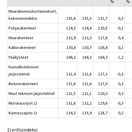
%
%
Maarakennuskustannukset,
kokonaisindeksi
135,8
135,3
131,7
0,3
Pohjarakenteet
124,5
124,6
120,5
-0,1
Maarakenteet
132,9
132,3
127,6
0,4
Kalliorakenteet
130,8
130,7
126,4
0,1
Päällysteet
166,2
164,3
164,3
1,2
Kunnallistekniset
järjestelmät
131,4
131,8
127,3
-0,3
Betonirakenteet
131,8
131,6
127,0
0,2
Muut tekniset järjestelmät
121,5
121,1
120,3
0,3
Murskaustyöt 1)
131,8
132,2
129,6
-0,3
Kunnossapito 1)
134,2
133,9
128,7
0,2
1) erillisindeksi