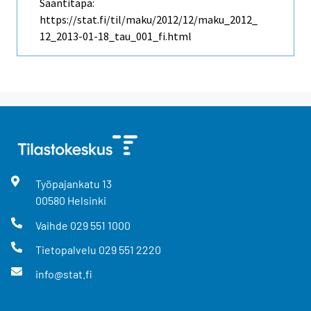
Saantitapa:
https://stat.fi/til/maku/2012/12/maku_2012_
12_2013-01-18_tau_001_fi.html
Työpajankatu
13
00580
Helsinki
Vaihde
029 551 1000
Tietopalvelu
029 551 2220
info@stat.fi