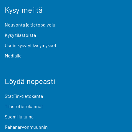
Kysy meiltä
Neuvonta ja tietopalvelu
Kysy tilastoista
Usein kysytyt kysymykset
Medialle
Löydä nopeasti
StatFin-tietokanta
Tilastotietokannat
Suomi lukuina
Rahanarvonmuunnin