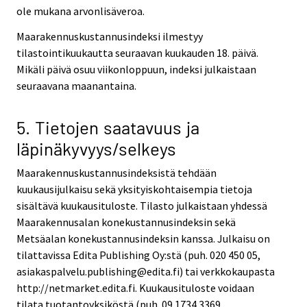
ole mukana arvonlisäveroa.
Maarakennuskustannusindeksi ilmestyy
tilastointikuukautta seuraavan kuukauden 18. päivä.
Mikäli päivä osuu viikonloppuun, indeksi julkaistaan
seuraavana maanantaina.
5. Tietojen saatavuus ja
läpinäkyvyys/selkeys
Maarakennuskustannusindeksistä tehdään
kuukausijulkaisu sekä yksityiskohtaisempia tietoja
sisältävä kuukausituloste. Tilasto julkaistaan yhdessä
Maarakennusalan konekustannusindeksin sekä
Metsäalan konekustannusindeksin kanssa. Julkaisu on
tilattavissa Edita Publishing Oy:stä (puh. 020 450 05,
asiakaspalvelu.publishing@edita.fi) tai verkkokaupasta
http://netmarket.edita.fi. Kuukausituloste voidaan
tilata tuotantoyksiköstä (puh. 09 1734 3369,