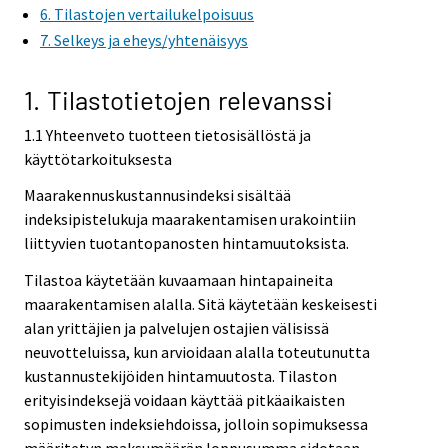
6. Tilastojen vertailukelpoisuus
7. Selkeys ja eheys/yhtenäisyys
1. Tilastotietojen relevanssi
1.1 Yhteenveto tuotteen tietosisällöstä ja
käyttötarkoituksesta
Maarakennuskustannusindeksi sisältää
indeksipistelukuja maarakentamisen urakointiin
liittyvien tuotantopanosten hintamuutoksista.
Tilastoa käytetään kuvaamaan hintapaineita
maarakentamisen alalla. Sitä käytetään keskeisesti
alan yrittäjien ja palvelujen ostajien välisissä
neuvotteluissa, kun arvioidaan alalla toteutunutta
kustannustekijöiden hintamuutosta. Tilaston
erityisindeksejä voidaan käyttää pitkäaikaisten
sopimusten indeksiehdoissa, jolloin sopimuksessa