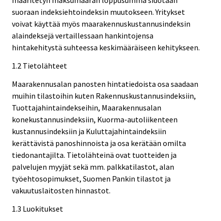
määritetyn maksumäärän loppusumma sidotaan
suoraan indeksiehtoindeksin muutokseen. Yritykset
voivat käyttää myös maarakennuskustannusindeksin
alaindeksejä vertaillessaan hankintojensa
hintakehitystä suhteessa keskimääräiseen kehitykseen.
1.2 Tietolähteet
Maarakennusalan panosten hintatiedoista osa saadaan
muihin tilastoihin kuten Rakennuskustannusindeksiin,
Tuottajahintaindekseihin, Maarakennusalan
konekustannusindeksiin, Kuorma-autoliikenteen
kustannusindeksiin ja Kuluttajahintaindeksiin
kerättävistä panoshinnoista ja osa kerätään omilta
tiedonantajilta. Tietolähteinä ovat tuotteiden ja
palvelujen myyjät sekä mm. palkkatilastot, alan
työehtosopimukset, Suomen Pankin tilastot ja
vakuutuslaitosten hinnastot.
1.3 Luokitukset