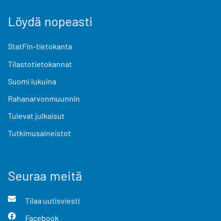
Löydä nopeasti
StatFin-tietokanta
Tilastotietokannat
Suomi lukuina
Rahanarvonmuunnin
Tulevat julkaisut
Tutkimusaineistot
Seuraa meitä
Tilaa uutisviesti
Facebook