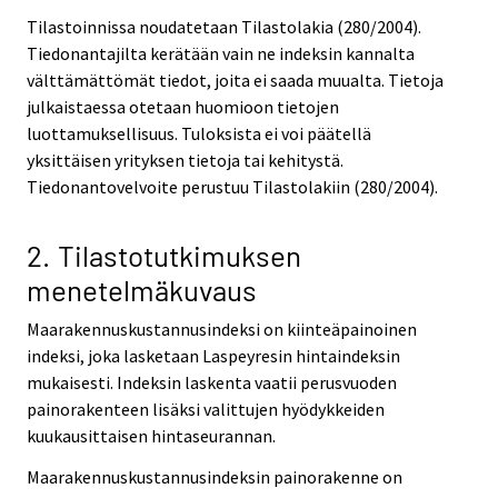
Tilastoinnissa noudatetaan Tilastolakia (280/2004).
Tiedonantajilta kerätään vain ne indeksin kannalta
välttämättömät tiedot, joita ei saada muualta. Tietoja
julkaistaessa otetaan huomioon tietojen
luottamuksellisuus. Tuloksista ei voi päätellä
yksittäisen yrityksen tietoja tai kehitystä.
Tiedonantovelvoite perustuu Tilastolakiin (280/2004).
2. Tilastotutkimuksen
menetelmäkuvaus
Maarakennuskustannusindeksi on kiinteäpainoinen
indeksi, joka lasketaan Laspeyresin hintaindeksin
mukaisesti. Indeksin laskenta vaatii perusvuoden
painorakenteen lisäksi valittujen hyödykkeiden
kuukausittaisen hintaseurannan.
Maarakennuskustannusindeksin painorakenne on