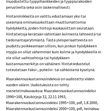
muodostettu tyyppihankkeiden ja tyyppiurakoiden
perusteella sekä osin laskennallisesti.
Hintanimikkeitä on valittu edustamaan yksi tai
useampia ominaisuuksiltaan muuttumattomia
hyödykkeitä, joiden hintoja kuukausittain seurataan.
Hintatietoja kerätään vähintään kolmesta lähteestä tai
tiedonantajaryhmästä. Tästä yleisperiaatteesta on
jouduttu poikkeamaan silloin, kun jonkun hyödykkeen
myyjiä on ollut vähemmän kuin kolme ja hyödykkeelle ei
ole ollut vaihtoehtoja tai hyödykkeen
kustannusmerkitys on vähäinen. Hintatiedustelut
toteutetaan faksi-, puhelin- tai sähköisenä kyselynä.
Maarakennuskustannusindeksiä on uudistettu viiden
vuoden välein. Uudistuksista on tehty
menetelmäkuvauksia: Maarakennuskustannusindeksi
1990=100, Käsikirjoja 32, 22.11.1993,
Maarakennuskustannusindeksi 1995=100, pdf, 1.8.2000,
Maarakennuskustannusindeksi 2000=100, pdf, heinäkuu