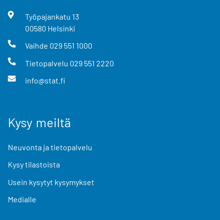
Työpajankatu
13
00580
Helsinki
Vaihde
029 551 1000
Tietopalvelu
029 551 2220
info@stat.fi
Kysy meiltä
Neuvonta ja tietopalvelu
Kysy tilastoista
Usein kysytyt kysymykset
Medialle