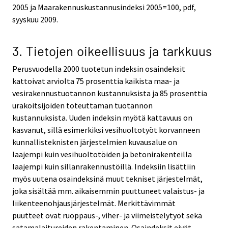
2005 ja Maarakennuskustannusindeksi 2005=100, pdf,
syyskuu 2009.
3. Tietojen oikeellisuus ja tarkkuus
Perusvuodella 2000 tuotetun indeksin osaindeksit
kattoivat arviolta 75 prosenttia kaikista maa- ja
vesirakennustuotannon kustannuksista ja 85 prosenttia
urakoitsijoiden toteuttaman tuotannon
kustannuksista. Uuden indeksin myötä kattavuus on
kasvanut, sillä esimerkiksi vesihuoltotyöt korvanneen
kunnallisteknisten järjestelmien kuvausalue on
laajempi kuin vesihuoltotöiden ja betonirakenteilla
laajempi kuin sillanrakennustöillä. Indeksiin lisättiin
myös uutena osaindeksinä muut tekniset järjestelmät,
joka sisältää mm. aikaisemmin puuttuneet valaistus- ja
liikenteenohjausjärjestelmät. Merkittävimmät
puutteet ovat ruoppaus-, viher- ja viimeistelytyöt sekä
satamalaitureiden rakentaminen. Osaindeksit eivät