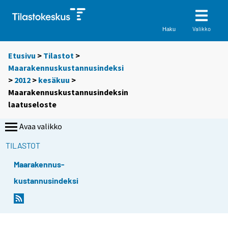
Valikko
Haku
Etusivu
>
Tilastot
>
Maarakennuskustannusindeksi
>
2012
>
kesäkuu
>
Maarakennuskustannusindeksin
laatuseloste
Avaa valikko
TILASTOT
Maarakennus-
kustannusindeksi