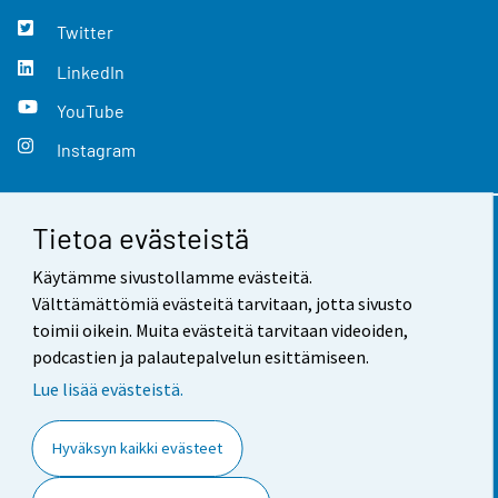
Twitter
LinkedIn
YouTube
Instagram
Tietoa evästeistä
Yhteystiedot
Käytämme sivustollamme evästeitä.
Palaute
Välttämättömiä evästeitä tarvitaan, jotta sivusto
toimii oikein. Muita evästeitä tarvitaan videoiden,
Käyttöehdot
podcastien ja palautepalvelun esittämiseen.
Tietosuoja
Lue lisää evästeistä.
Saavutettavuus
Hyväksyn kaikki evästeet
Tietoa sivustosta