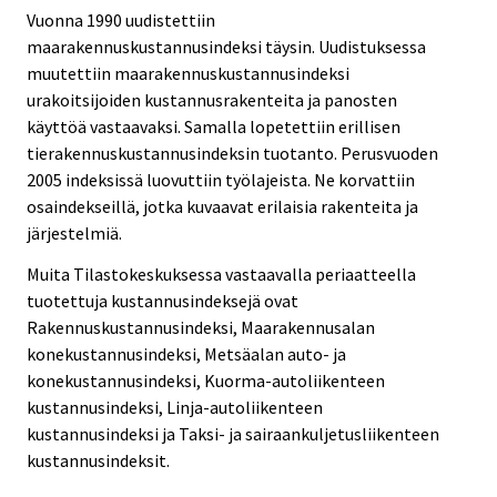
Vuonna 1990 uudistettiin
maarakennuskustannusindeksi täysin. Uudistuksessa
muutettiin maarakennuskustannusindeksi
urakoitsijoiden kustannusrakenteita ja panosten
käyttöä vastaavaksi. Samalla lopetettiin erillisen
tierakennuskustannusindeksin tuotanto. Perusvuoden
2005 indeksissä luovuttiin työlajeista. Ne korvattiin
osaindekseillä, jotka kuvaavat erilaisia rakenteita ja
järjestelmiä.
Muita Tilastokeskuksessa vastaavalla periaatteella
tuotettuja kustannusindeksejä ovat
Rakennuskustannusindeksi, Maarakennusalan
konekustannusindeksi, Metsäalan auto- ja
konekustannusindeksi, Kuorma-autoliikenteen
kustannusindeksi, Linja-autoliikenteen
kustannusindeksi ja Taksi- ja sairaankuljetusliikenteen
kustannusindeksit.