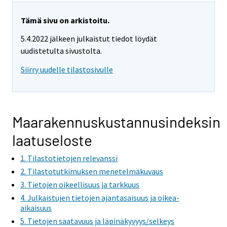
Tämä sivu on arkistoitu.
5.4.2022 jälkeen julkaistut tiedot löydät
uudistetulta sivustolta.
Siirry uudelle tilastosivulle
Maarakennuskustannusindeksin
laatuseloste
1. Tilastotietojen relevanssi
2. Tilastotutkimuksen menetelmäkuvaus
3. Tietojen oikeellisuus ja tarkkuus
4. Julkaistujen tietojen ajantasaisuus ja oikea-
aikaisuus
5. Tietojen saatavuus ja läpinäkyvyys/selkeys