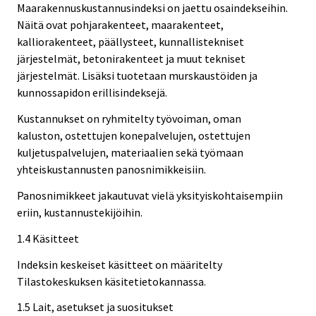
Maarakennuskustannusindeksi on jaettu osaindekseihin.
Näitä ovat pohjarakenteet, maarakenteet,
kalliorakenteet, päällysteet, kunnallistekniset
järjestelmät, betonirakenteet ja muut tekniset
järjestelmät. Lisäksi tuotetaan murskaustöiden ja
kunnossapidon erillisindeksejä.
Kustannukset on ryhmitelty työvoiman, oman
kaluston, ostettujen konepalvelujen, ostettujen
kuljetuspalvelujen, materiaalien sekä työmaan
yhteiskustannusten panosnimikkeisiin.
Panosnimikkeet jakautuvat vielä yksityiskohtaisempiin
eriin, kustannustekijöihin.
1.4 Käsitteet
Indeksin keskeiset käsitteet on määritelty
Tilastokeskuksen käsitetietokannassa.
1.5 Lait, asetukset ja suositukset