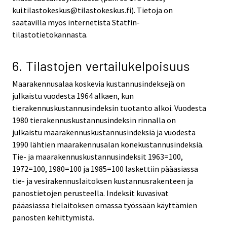
kui.tilastokeskus@tilastokeskus.fi). Tietoja on
saatavilla myös internetistä Statfin-
tilastotietokannasta.
6. Tilastojen vertailukelpoisuus
Maarakennusalaa koskevia kustannusindeksejä on
julkaistu vuodesta 1964 alkaen, kun
tierakennuskustannusindeksin tuotanto alkoi. Vuodesta
1980 tierakennuskustannusindeksin rinnalla on
julkaistu maarakennuskustannusindeksiä ja vuodesta
1990 lähtien maarakennusalan konekustannusindeksiä.
Tie- ja maarakennuskustannusindeksit 1963=100,
1972=100, 1980=100 ja 1985=100 laskettiin pääasiassa
tie- ja vesirakennuslaitoksen kustannusrakenteen ja
panostietojen perusteella. Indeksit kuvasivat
pääasiassa tielaitoksen omassa työssään käyttämien
panosten kehittymistä.