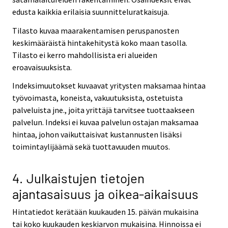
edusta kaikkia erilaisia suunnitteluratkaisuja.
Tilasto kuvaa maarakentamisen peruspanosten
keskimääräistä hintakehitystä koko maan tasolla.
Tilasto ei kerro mahdollisista eri alueiden
eroavaisuuksista.
Indeksimuutokset kuvaavat yritysten maksamaa hintaa
työvoimasta, koneista, vakuutuksista, ostetuista
palveluista jne., joita yrittäjä tarvitsee tuottaakseen
palvelun. Indeksi ei kuvaa palvelun ostajan maksamaa
hintaa, johon vaikuttaisivat kustannusten lisäksi
toimintaylijäämä sekä tuottavuuden muutos.
4. Julkaistujen tietojen
ajantasaisuus ja oikea-aikaisuus
Hintatiedot kerätään kuukauden 15. päivän mukaisina
tai koko kuukauden keskiarvon mukaisina. Hinnoissa ei