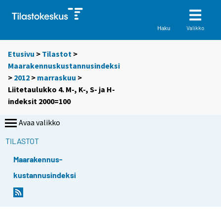
Valikko
Haku
Etusivu
>
Tilastot
>
Maarakennuskustannusindeksi
>
2012
>
marraskuu
>
Liitetaulukko 4. M-, K-, S- ja H-
indeksit 2000=100
Avaa valikko
TILASTOT
Maarakennus-
kustannusindeksi