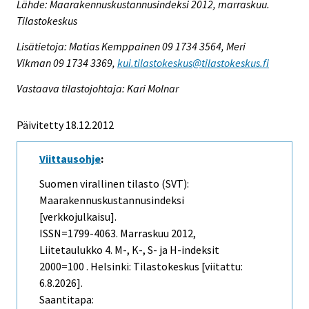
Lähde: Maarakennuskustannusindeksi 2012, marraskuu.
Tilastokeskus
Lisätietoja: Matias Kemppainen 09 1734 3564, Meri
Vikman 09 1734 3369,
kui.tilastokeskus@tilastokeskus.fi
Vastaava tilastojohtaja: Kari Molnar
Päivitetty 18.12.2012
Viittausohje
:
Suomen virallinen tilasto (SVT):
Maarakennuskustannusindeksi
[verkkojulkaisu].
ISSN=1799-4063.
Marraskuu
2012,
Liitetaulukko 4. M-, K-, S- ja H-indeksit
2000=100 . Helsinki: Tilastokeskus [viitattu:
6.8.2026].
Saantitapa: