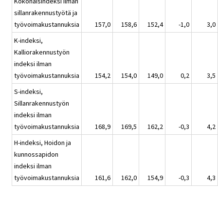
Kokonaisindeksi ilman
sillanrakennustyötä ja
työvoimakustannuksia
157,0
158,6
152,4
-1,0
3,0
K-indeksi,
Kalliorakennustyön
indeksi ilman
työvoimakustannuksia
154,2
154,0
149,0
0,2
3,5
S-indeksi,
Sillanrakennustyön
indeksi ilman
työvoimakustannuksia
168,9
169,5
162,2
-0,3
4,2
H-indeksi, Hoidon ja
kunnossapidon
indeksi ilman
työvoimakustannuksia
161,6
162,0
154,9
-0,3
4,3