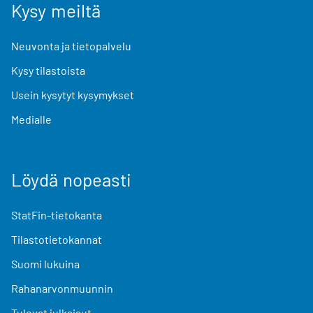
Kysy meiltä
Neuvonta ja tietopalvelu
Kysy tilastoista
Usein kysytyt kysymykset
Medialle
Löydä nopeasti
StatFin-tietokanta
Tilastotietokannat
Suomi lukuina
Rahanarvonmuunnin
Tulevat julkaisut