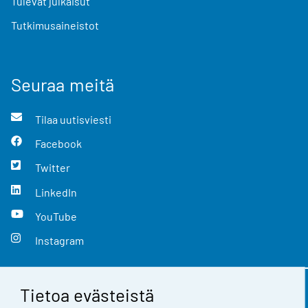
Tulevat julkaisut
Tutkimusaineistot
Seuraa meitä
Tilaa uutisviesti
Facebook
Twitter
LinkedIn
YouTube
Instagram
Tietoa evästeistä
Yhteystiedot