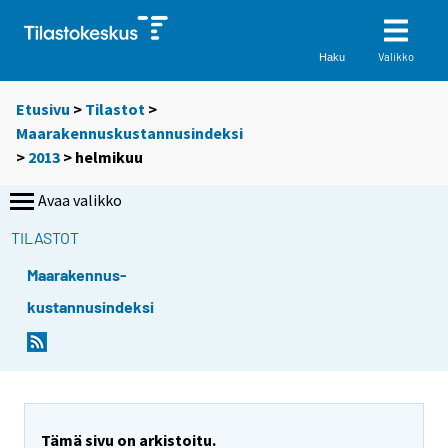
Valikko
Haku
Etusivu
>
Tilastot
>
Maarakennuskustannusindeksi
>
2013
>
helmikuu
Avaa valikko
TILASTOT
Maarakennus-
kustannusindeksi
Tämä sivu on arkistoitu.