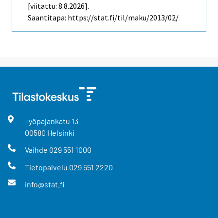
[viitattu: 8.8.2026].
Saantitapa: https://stat.fi/til/maku/2013/02/
Työpajankatu
13
00580
Helsinki
Vaihde
029 551 1000
Tietopalvelu
029 551 2220
info@stat.fi