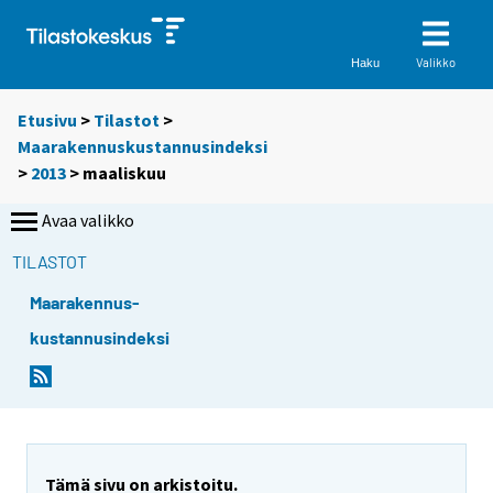
Valikko
Haku
Etusivu
>
Tilastot
>
Maarakennuskustannusindeksi
>
2013
>
maaliskuu
Avaa valikko
TILASTOT
Maarakennus-
kustannusindeksi
Tämä sivu on arkistoitu.