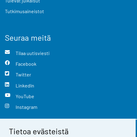
Tulevat julkaisut
Tutkimusaineistot
Seuraa meitä
Tilaa uutisviesti
Facebook
Twitter
LinkedIn
YouTube
Instagram
Tietoa evästeistä
Yhteystiedot