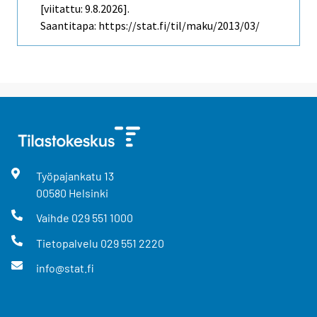
[viitattu: 9.8.2026].
Saantitapa: https://stat.fi/til/maku/2013/03/
Työpajankatu
13
00580
Helsinki
Vaihde
029 551 1000
Tietopalvelu
029 551 2220
info@stat.fi