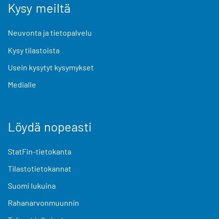
Kysy meiltä
Neuvonta ja tietopalvelu
Kysy tilastoista
Usein kysytyt kysymykset
Medialle
Löydä nopeasti
StatFin-tietokanta
Tilastotietokannat
Suomi lukuina
Rahanarvonmuunnin