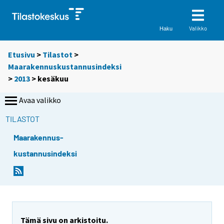
Valikko
Haku
Etusivu
>
Tilastot
>
Maarakennuskustannusindeksi
>
2013
>
kesäkuu
Avaa valikko
TILASTOT
Maarakennus-
kustannusindeksi
Tämä sivu on arkistoitu.