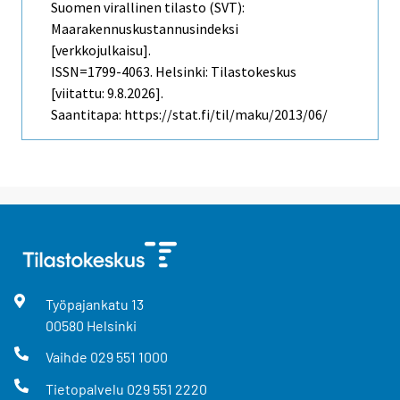
Suomen virallinen tilasto (SVT):
Maarakennuskustannusindeksi
[verkkojulkaisu].
ISSN=1799-4063. Helsinki: Tilastokeskus
[viitattu: 9.8.2026].
Saantitapa: https://stat.fi/til/maku/2013/06/
Työpajankatu
13
00580
Helsinki
Vaihde
029 551 1000
Tietopalvelu
029 551 2220