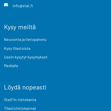
info@stat.fi
Kysy meiltä
Neuvonta ja tietopalvelu
Kysy tilastoista
Usein kysytyt kysymykset
Medialle
Löydä nopeasti
StatFin-tietokanta
Tilastotietokannat