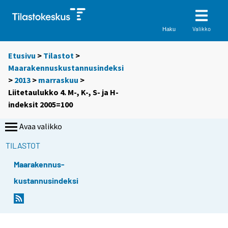
Valikko
Haku
Etusivu
>
Tilastot
>
Maarakennuskustannusindeksi
>
2013
>
marraskuu
>
Liitetaulukko 4. M-, K-, S- ja H-
indeksit 2005=100
Avaa valikko
TILASTOT
Maarakennus-
kustannusindeksi