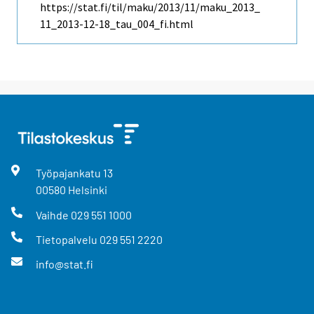
https://stat.fi/til/maku/2013/11/maku_2013_
11_2013-12-18_tau_004_fi.html
Työpajankatu
13
00580
Helsinki
Vaihde
029 551 1000
Tietopalvelu
029 551 2220
info@stat.fi