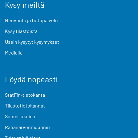
Kysy meiltä
Neuvonta ja tietopalvelu
Kysy tilastoista
Usein kysytyt kysymykset
Medialle
Löydä nopeasti
StatFin-tietokanta
Tilastotietokannat
Suomi lukuina
Rahanarvonmuunnin
Tulevat julkaisut