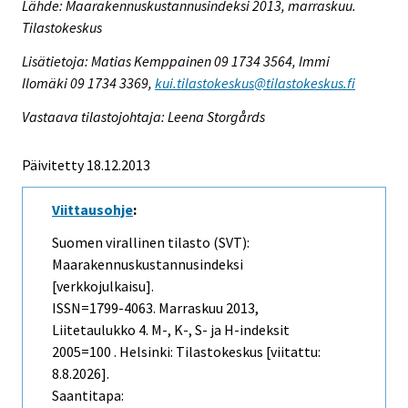
Lähde: Maarakennuskustannusindeksi 2013, marraskuu.
Tilastokeskus
Lisätietoja: Matias Kemppainen 09 1734 3564, Immi
Ilomäki 09 1734 3369,
kui.tilastokeskus@tilastokeskus.fi
Vastaava tilastojohtaja: Leena Storgårds
Päivitetty 18.12.2013
Viittausohje
:
Suomen virallinen tilasto (SVT):
Maarakennuskustannusindeksi
[verkkojulkaisu].
ISSN=1799-4063.
Marraskuu
2013,
Liitetaulukko 4. M-, K-, S- ja H-indeksit
2005=100 . Helsinki: Tilastokeskus [viitattu:
8.8.2026].
Saantitapa: