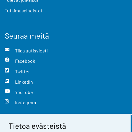
Tutkimusaineistot
Seuraa meitä
Tilaa uutisviesti
Facebook
Twitter
LinkedIn
YouTube
Instagram
Tietoa evästeistä
Yhteystiedot