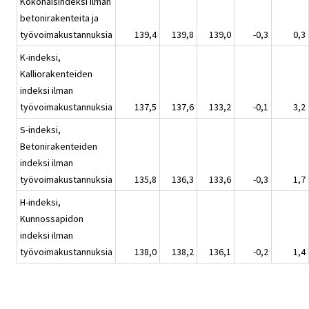
Kokonaisindeksi ilman
betonirakenteita ja
työvoimakustannuksia
139,4
139,8
139,0
-0,3
0,3
K-indeksi,
Kalliorakenteiden
indeksi ilman
työvoimakustannuksia
137,5
137,6
133,2
-0,1
3,2
S-indeksi,
Betonirakenteiden
indeksi ilman
työvoimakustannuksia
135,8
136,3
133,6
-0,3
1,7
H-indeksi,
Kunnossapidon
indeksi ilman
työvoimakustannuksia
138,0
138,2
136,1
-0,2
1,4