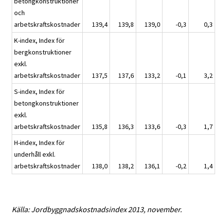
betongkonstruktioner
och
arbetskraftskostnader
139,4
139,8
139,0
-0,3
0,3
K-index, Index för
bergkonstruktioner
exkl.
arbetskraftskostnader
137,5
137,6
133,2
-0,1
3,2
S-index, Index för
betongkonstruktioner
exkl.
arbetskraftskostnader
135,8
136,3
133,6
-0,3
1,7
H-index, Index för
underhåll exkl.
arbetskraftskostnader
138,0
138,2
136,1
-0,2
1,4
Källa: Jordbyggnadskostnadsindex 2013, november.