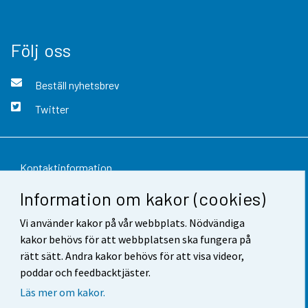
Följ oss
Beställ nyhetsbrev
Twitter
Kontaktinformation
Information om kakor (cookies)
Respons
Vi använder kakor på vår webbplats. Nödvändiga
Användarvillkor
kakor behövs för att webbplatsen ska fungera på
Dataskydd
rätt sätt. Andra kakor behövs för att visa videor,
poddar och feedbacktjäster.
Tillgänglighet
Läs mer om kakor.
Information om webbplatsen