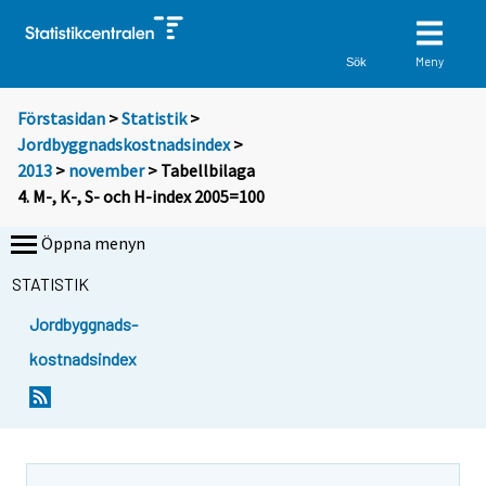
Meny
Sök
Förstasidan
>
Statistik
>
Jordbyggnadskostnadsindex
>
2013
>
november
> Tabellbilaga
4. M-, K-, S- och H-index 2005=100
Öppna menyn
STATISTIK
Jordbyggnads-
kostnadsindex