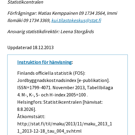
Statistikcentralen
Förfrågningar: Matias Kemppainen 09 1734 3564, Immi
Ilomäki 09 1734 3369,
kui.tilastokeskus@stat.fi
Ansvarig statistikdirektör: Leena Storgårds
Uppdaterad 18.12.2013
Instruktion för hänvisning
:
Finlands officiella statistik (FOS):
Jordbyggnadskostnadsindex [e-publikation].
ISSN=1799-4071.
November
2013, Tabellbilaga
4. M-, K-, S- och H-index 2005=100 .
Helsingfors: Statistikcentralen [hänvisat:
8.8.2026].
Åtkomstsätt:
http://stat.fi/til/maku/2013/11/maku_2013_1
1_2013-12-18_tau_004_sv.html