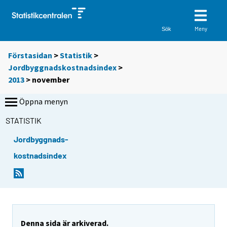
Meny
Sök
Förstasidan
>
Statistik
>
Jordbyggnadskostnadsindex
>
2013
>
november
Öppna menyn
STATISTIK
Jordbyggnads-
kostnadsindex
Denna sida är arkiverad.