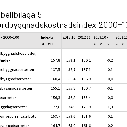
bellbilaga 5.
ordbyggnadskostnadsindex 2000=1
ex 2000=100
Indextal
2013:10
2012:11
2013:10 -
2012:11
2013:11
2013:11 %
2013:1
dbyggnadskostnader,
alindex
157,8
158,1
156,2
-0,2
ndbyggnadsarbeten
137,5
137,7
137,1
-0,1
dbyggnadsarbeten
160,4
160,4
156,9
0,0
gbyggnadsarbeten
155,1
155,3
150,7
-0,1
ssarbeten
156,3
156,3
155,4
0,0
äggningsarbeten
172,6
174,9
178,9
-1,3
tenförsörjningsarbeten
153,7
153,6
151,6
0,1
byggnadsarbeten
164,7
165,0
161,6
-0,2