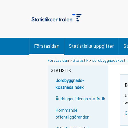
Förstasidan
Statistiska uppgifter
St
Förstasidan
>
Statistik
>
Jordbyggnadskostn
STATISTIK
Jordbyggnads-
D
kostnadsindex
U
Ändringar i denna statistik
w
Kommande
G
offentliggöranden