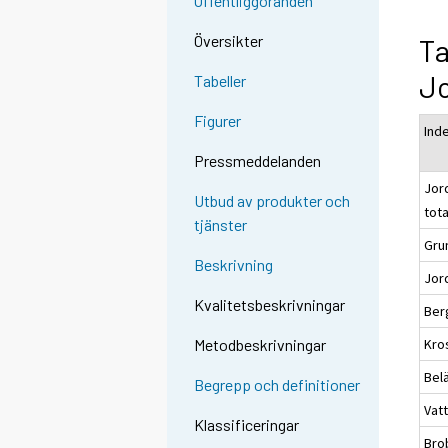
Offentliggöranden
Översikter
Ta
J
Tabeller
Figurer
Ind
Pressmeddelanden
Jor
Utbud av produkter och
tot
tjänster
Gru
Beskrivning
Jor
Kvalitetsbeskrivningar
Ber
Kro
Metodbeskrivningar
Bel
Begrepp och definitioner
Vat
Klassificeringar
Bro