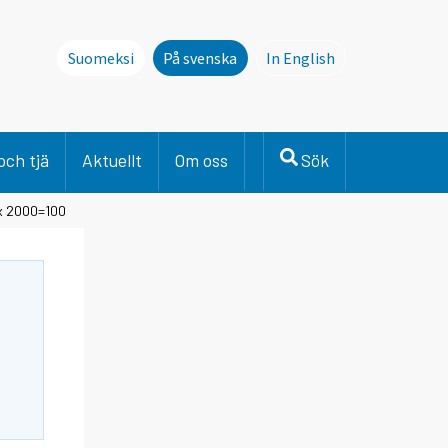
Suomeksi
På svenska
In English
This page is not avai
och tjä
Aktuellt
Om oss
Sök
x 2000=100