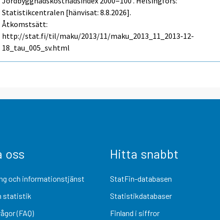
Jordbyggnadskostnadsindex 2000=100 . Helsingfors:
Statistikcentralen [hänvisat: 8.8.2026].
Åtkomstsätt:
http://stat.fi/til/maku/2013/11/maku_2013_11_2013-12-
18_tau_005_sv.html
a oss
Hitta snabbt
ng och informationstjänst
StatFin-databasen
 statistik
Statistikdatabaser
rågor (FAQ)
Finland i siffror