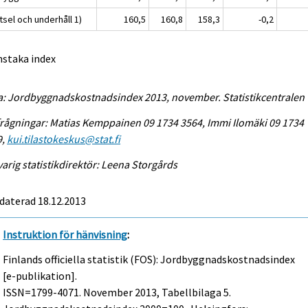
sel och underhåll 1)
160,5
160,8
158,3
-0,2
nstaka index
a: Jordbyggnadskostnadsindex 2013, november. Statistikcentralen
rågningar: Matias Kemppainen 09 1734 3564, Immi Ilomäki 09 1734
9,
kui.tilastokeskus@stat.fi
arig statistikdirektör: Leena Storgårds
daterad 18.12.2013
Instruktion för hänvisning
:
Finlands officiella statistik (FOS): Jordbyggnadskostnadsindex
[e-publikation].
ISSN=1799-4071.
November
2013, Tabellbilaga 5.