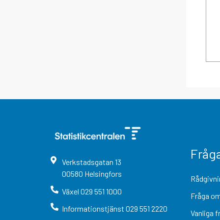
Fråg
Verkstadsgatan
13
00580
Helsingfors
Rådgivni
Växel
029 551 1000
Fråga om
Informationstjänst
029 551 2220
Vanliga f