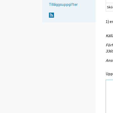
Tilläggsuppgifter
Sköt
1) e
Käll
Förf
336
Ansv
Upp