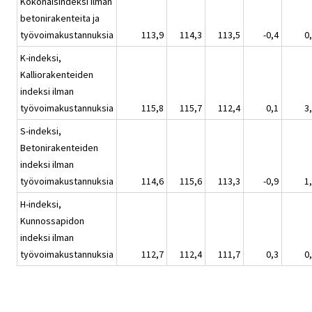
Kokonaisindeksi ilman
betonirakenteita ja
työvoimakustannuksia
113,9
114,3
113,5
-0,4
0
K-indeksi,
Kalliorakenteiden
indeksi ilman
työvoimakustannuksia
115,8
115,7
112,4
0,1
3
S-indeksi,
Betonirakenteiden
indeksi ilman
työvoimakustannuksia
114,6
115,6
113,3
-0,9
1
H-indeksi,
Kunnossapidon
indeksi ilman
työvoimakustannuksia
112,7
112,4
111,7
0,3
0