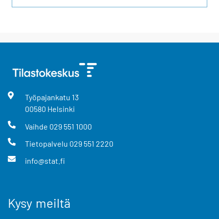
Työpajankatu
13
00580
Helsinki
Vaihde
029 551 1000
Tietopalvelu
029 551 2220
info@stat.fi
Kysy meiltä