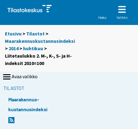
Valikko
Haku
Etusivu
>
Tilastot
>
Maarakennuskustannusindeksi
>
2014
>
huhtikuu
>
Liitetaulukko 2. M-, K-, S- ja H-
indeksit 2010=100
Avaa valikko
TILASTOT
Maarakennus-
kustannusindeksi