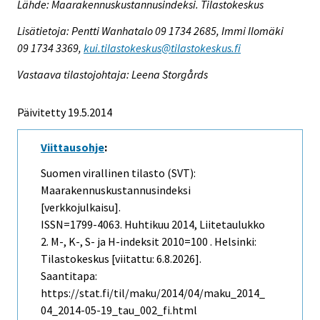
Lähde: Maarakennuskustannusindeksi. Tilastokeskus
Lisätietoja: Pentti Wanhatalo 09 1734 2685, Immi Ilomäki
09 1734 3369,
kui.tilastokeskus@tilastokeskus.fi
Vastaava tilastojohtaja: Leena Storgårds
Päivitetty 19.5.2014
Viittausohje
:
Suomen virallinen tilasto (SVT):
Maarakennuskustannusindeksi
[verkkojulkaisu].
ISSN=1799-4063.
Huhtikuu
2014, Liitetaulukko
2. M-, K-, S- ja H-indeksit 2010=100 . Helsinki:
Tilastokeskus [viitattu: 6.8.2026].
Saantitapa:
https://stat.fi/til/maku/2014/04/maku_2014_
04_2014-05-19_tau_002_fi.html