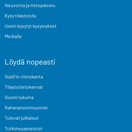
Neuvonta ja tietopalvelu
Kysy tilastoista
Usein kysytyt kysymykset
Medialle
Löydä nopeasti
StatFin-tietokanta
Tilastotietokannat
Suomi lukuina
Rahanarvonmuunnin
Tulevat julkaisut
Tutkimusaineistot