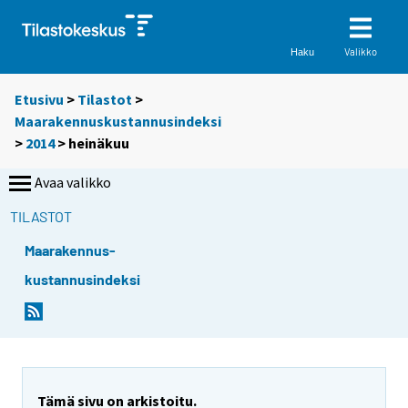
Valikko
Haku
Etusivu
>
Tilastot
>
Maarakennuskustannusindeksi
>
2014
>
heinäkuu
Avaa valikko
TILASTOT
Maarakennus-
kustannusindeksi
Tämä sivu on arkistoitu.