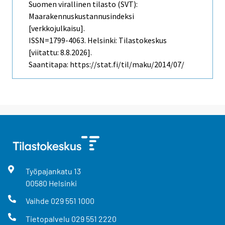
Suomen virallinen tilasto (SVT):
Maarakennuskustannusindeksi
[verkkojulkaisu].
ISSN=1799-4063. Helsinki: Tilastokeskus
[viitattu: 8.8.2026].
Saantitapa: https://stat.fi/til/maku/2014/07/
Työpajankatu
13
00580
Helsinki
Vaihde
029 551 1000
Tietopalvelu
029 551 2220