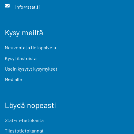
info@stat.fi
Kysy meiltä
Neuvonta ja tietopalvelu
Kysy tilastoista
Usein kysytyt kysymykset
Medialle
Löydä nopeasti
StatFin-tietokanta
Tilastotietokannat