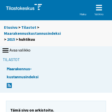
Valikko
Haku
Etusivu
>
Tilastot
>
Maarakennuskustannusindeksi
>
2015
>
huhtikuu
Avaa valikko
TILASTOT
Maarakennus-
kustannusindeksi
Tämä sivu on arkistoitu.