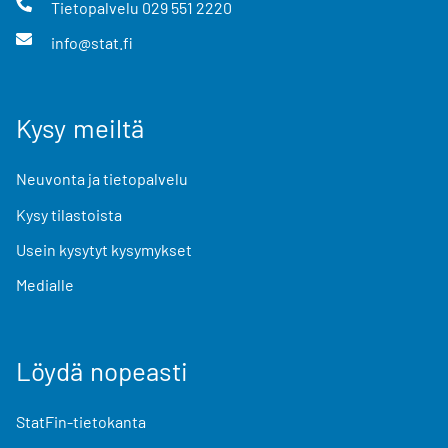
Tietopalvelu
029 551 2220
info@stat.fi
Kysy meiltä
Neuvonta ja tietopalvelu
Kysy tilastoista
Usein kysytyt kysymykset
Medialle
Löydä nopeasti
StatFin-tietokanta