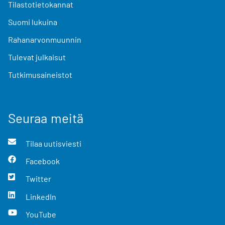
Tilastotietokannat
Suomi lukuina
Rahanarvonmuunnin
Tulevat julkaisut
Tutkimusaineistot
Seuraa meitä
Tilaa uutisviesti
Facebook
Twitter
LinkedIn
YouTube