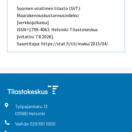
Suomen virallinen tilasto (SVT):
Maarakennuskustannusindeksi
[verkkojulkaisu].
ISSN=1799-4063. Helsinki: Tilastokeskus
[viitattu: 7.8.2026].
Saantitapa: https://stat.fi/til/maku/2015/04/
Työpajankatu
13
00580
Helsinki
Vaihde
029 551 1000