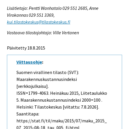
Lisätietoja: Pentti Wanhatalo 029 551 2685, Anne
Virokannas 029 551 3369,
kui.tilastokeskus@tilastokeskus.fi
Vastaava tilastojohtaja: Ville Vertanen
Päivitetty 18.8.2015
Viittausohje
:
Suomen virallinen tilasto (SVT):
Maarakennuskustannusindeksi
[verkkojulkaisu].
ISSN=1799-4063.
Heinäkuu
2015, Liitetaulukko
5. Maarakennuskustannusindeksi 2000=100 .
Helsinki: Tilastokeskus [viitattu: 7.8.2026].
Saantitapa:
https://stat.fi/til/maku/2015/07/maku_2015_
07_2015-08-18_tau_005_fi.html