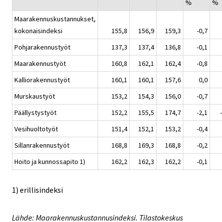
%
%
Maarakennuskustannukset,
kokonaisindeksi
155,8
156,9
159,3
-0,7
Pohjarakennustyöt
137,3
137,4
136,8
-0,1
Maarakennustyöt
160,8
162,1
162,4
-0,8
Kalliorakennustyöt
160,1
160,1
157,6
0,0
Murskaustyöt
153,2
154,3
156,0
-0,7
Päällystystyöt
152,2
155,5
174,7
-2,1
Vesihuoltotyöt
151,4
152,1
153,2
-0,4
Sillanrakennustyöt
168,8
169,3
168,8
-0,2
Hoito ja kunnossapito 1)
162,2
162,3
162,2
-0,1
1) erillisindeksi
Lähde: Maarakennuskustannusindeksi. Tilastokeskus