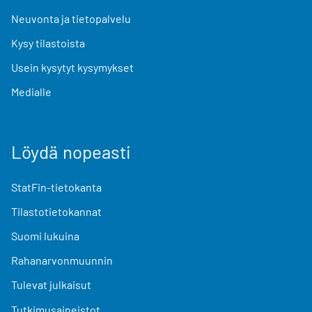
Neuvonta ja tietopalvelu
Kysy tilastoista
Usein kysytyt kysymykset
Medialle
Löydä nopeasti
StatFin-tietokanta
Tilastotietokannat
Suomi lukuina
Rahanarvonmuunnin
Tulevat julkaisut
Tutkimusaineistot