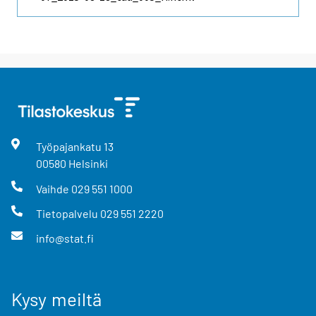
Työpajankatu
13
00580
Helsinki
Vaihde
029 551 1000
Tietopalvelu
029 551 2220
info@stat.fi
Kysy meiltä