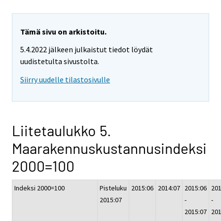
Tämä sivu on arkistoitu.
5.4.2022 jälkeen julkaistut tiedot löydät
uudistetulta sivustolta.
Siirry uudelle tilastosivulle
Liitetaulukko 5.
Maarakennuskustannusindeksi
2000=100
Indeksi 2000=100
Pisteluku
2015:06
2014:07
2015:06
201
2015:07
-
-
2015:07
201