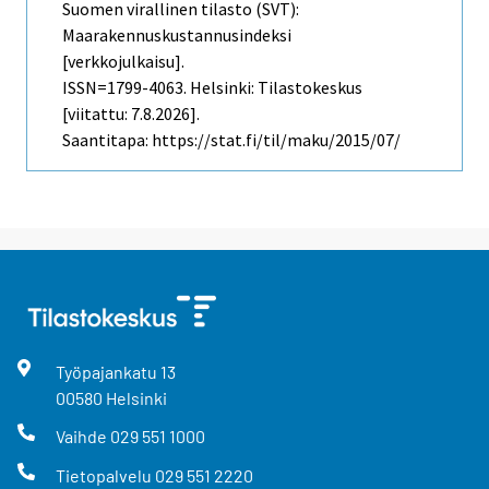
Suomen virallinen tilasto (SVT):
Maarakennuskustannusindeksi
[verkkojulkaisu].
ISSN=1799-4063. Helsinki: Tilastokeskus
[viitattu: 7.8.2026].
Saantitapa: https://stat.fi/til/maku/2015/07/
Työpajankatu
13
00580
Helsinki
Vaihde
029 551 1000
Tietopalvelu
029 551 2220