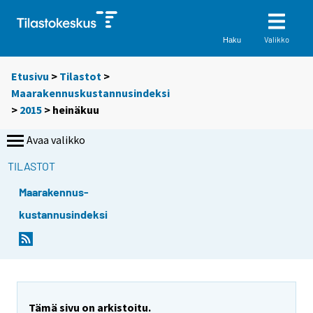
Valikko
Haku
Etusivu
>
Tilastot
>
Maarakennuskustannusindeksi
>
2015
>
heinäkuu
Avaa valikko
TILASTOT
Maarakennus-
kustannusindeksi
Tämä sivu on arkistoitu.