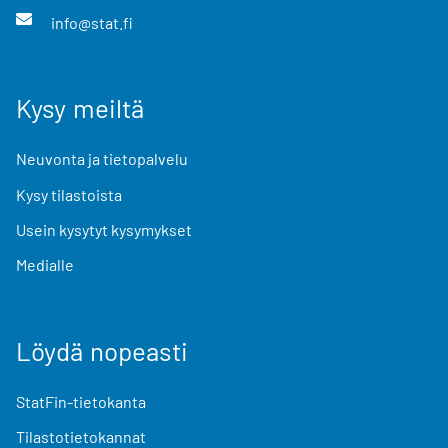
info@stat.fi
Kysy meiltä
Neuvonta ja tietopalvelu
Kysy tilastoista
Usein kysytyt kysymykset
Medialle
Löydä nopeasti
StatFin-tietokanta
Tilastotietokannat