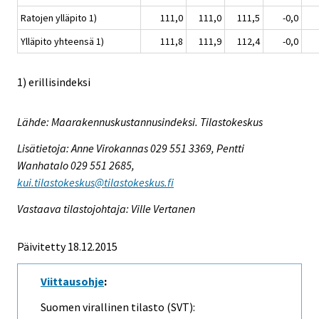
Ratojen ylläpito 1)
111,0
111,0
111,5
-0,0
Ylläpito yhteensä 1)
111,8
111,9
112,4
-0,0
1) erillisindeksi
Lähde: Maarakennuskustannusindeksi. Tilastokeskus
Lisätietoja: Anne Virokannas 029 551 3369, Pentti
Wanhatalo 029 551 2685,
kui.tilastokeskus@tilastokeskus.fi
Vastaava tilastojohtaja: Ville Vertanen
Päivitetty 18.12.2015
Viittausohje
:
Suomen virallinen tilasto (SVT):