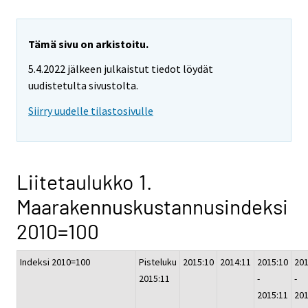
Tämä sivu on arkistoitu.
5.4.2022 jälkeen julkaistut tiedot löydät
uudistetulta sivustolta.
Siirry uudelle tilastosivulle
Liitetaulukko 1.
Maarakennuskustannusindeksi
2010=100
Indeksi 2010=100
Pisteluku
2015:10
2014:11
2015:10
201
2015:11
-
-
2015:11
201