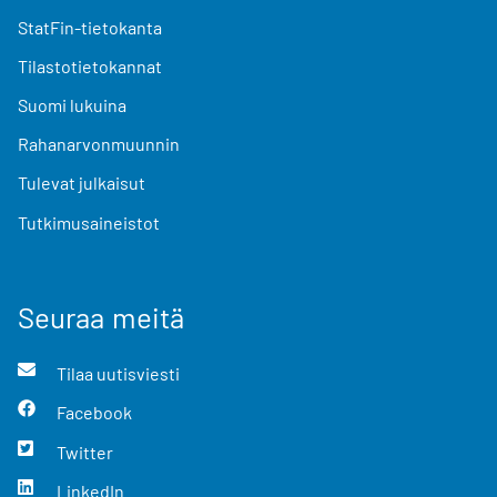
StatFin-tietokanta
Tilastotietokannat
Suomi lukuina
Rahanarvonmuunnin
Tulevat julkaisut
Tutkimusaineistot
Seuraa meitä
Tilaa uutisviesti
Facebook
Twitter
LinkedIn