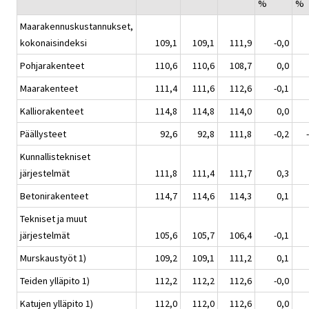
%
%
Maarakennuskustannukset,
kokonaisindeksi
109,1
109,1
111,9
-0,0
Pohjarakenteet
110,6
110,6
108,7
0,0
Maarakenteet
111,4
111,6
112,6
-0,1
Kalliorakenteet
114,8
114,8
114,0
0,0
Päällysteet
92,6
92,8
111,8
-0,2
Kunnallistekniset
järjestelmät
111,8
111,4
111,7
0,3
Betonirakenteet
114,7
114,6
114,3
0,1
Tekniset ja muut
järjestelmät
105,6
105,7
106,4
-0,1
Murskaustyöt 1)
109,2
109,1
111,2
0,1
Teiden ylläpito 1)
112,2
112,2
112,6
-0,0
Katujen ylläpito 1)
112,0
112,0
112,6
0,0