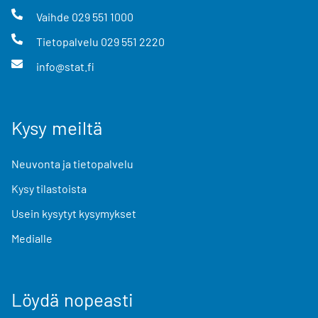
Vaihde
029 551 1000
Tietopalvelu
029 551 2220
info@stat.fi
Kysy meiltä
Neuvonta ja tietopalvelu
Kysy tilastoista
Usein kysytyt kysymykset
Medialle
Löydä nopeasti