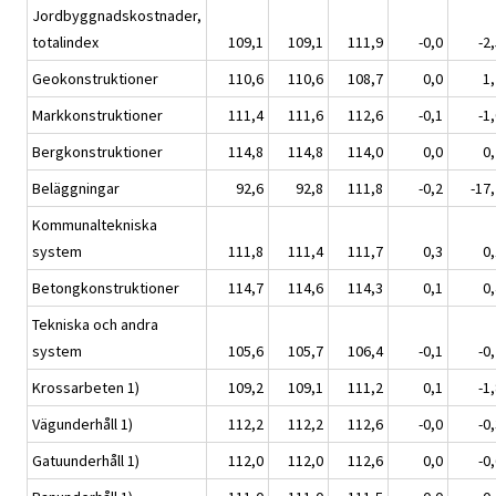
Jordbyggnadskostnader,
totalindex
109,1
109,1
111,9
-0,0
-2
Geokonstruktioner
110,6
110,6
108,7
0,0
1,
Markkonstruktioner
111,4
111,6
112,6
-0,1
-1
Bergkonstruktioner
114,8
114,8
114,0
0,0
0,
Beläggningar
92,6
92,8
111,8
-0,2
-17
Kommunaltekniska
system
111,8
111,4
111,7
0,3
0,
Betongkonstruktioner
114,7
114,6
114,3
0,1
0,
Tekniska och andra
system
105,6
105,7
106,4
-0,1
-0
Krossarbeten 1)
109,2
109,1
111,2
0,1
-1
Vägunderhåll 1)
112,2
112,2
112,6
-0,0
-0
Gatuunderhåll 1)
112,0
112,0
112,6
0,0
-0