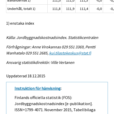
Banunderhåll 1)
111,0
111,0
111,5
-0,0
-0
Underhåll, totalt 1)
111,8
111,9
112,4
-0,0
-0
1) enstaka index
Källa: Jordbyggnadskostnadsindex. Statistikcentralen
Förfrågningar: Anne Virokannas 029 551 3369, Pentti
Wanhatalo 029 551 2685,
kui.tilastokeskus@stat.fi
Ansvarig statistikdirektör: Ville Vertanen
Uppdaterad 18.12.2015
Instruktion för hänvisning
:
Finlands officiella statistik (FOS):
Jordbyggnadskostnadsindex [e-publikation].
ISSN=1799-4071.
November
2015, Tabellbilaga