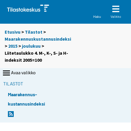
Valikko
Haku
Etusivu
>
Tilastot
>
Maarakennuskustannusindeksi
>
2015
>
joulukuu
>
Liitetaulukko 4. M-, K-, S- ja H-
indeksit 2005=100
Avaa valikko
TILASTOT
Maarakennus-
kustannusindeksi