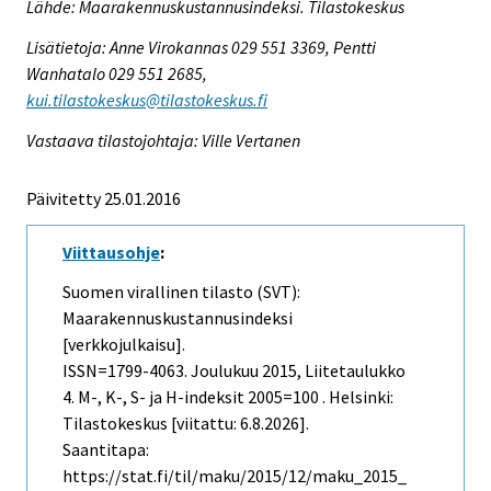
Lähde: Maarakennuskustannusindeksi. Tilastokeskus
Lisätietoja: Anne Virokannas 029 551 3369, Pentti
Wanhatalo 029 551 2685,
kui.tilastokeskus@tilastokeskus.fi
Vastaava tilastojohtaja: Ville Vertanen
Päivitetty 25.01.2016
Viittausohje
:
Suomen virallinen tilasto (SVT):
Maarakennuskustannusindeksi
[verkkojulkaisu].
ISSN=1799-4063.
Joulukuu
2015, Liitetaulukko
4. M-, K-, S- ja H-indeksit 2005=100 . Helsinki:
Tilastokeskus [viitattu: 6.8.2026].
Saantitapa:
https://stat.fi/til/maku/2015/12/maku_2015_