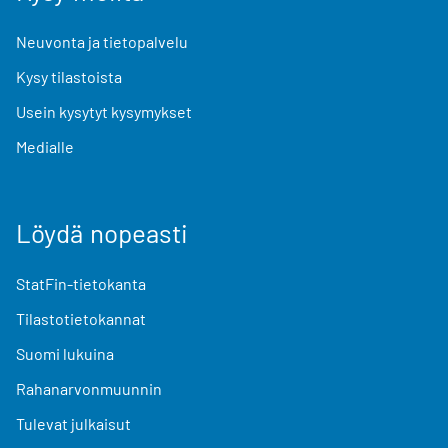
Neuvonta ja tietopalvelu
Kysy tilastoista
Usein kysytyt kysymykset
Medialle
Löydä nopeasti
StatFin-tietokanta
Tilastotietokannat
Suomi lukuina
Rahanarvonmuunnin
Tulevat julkaisut