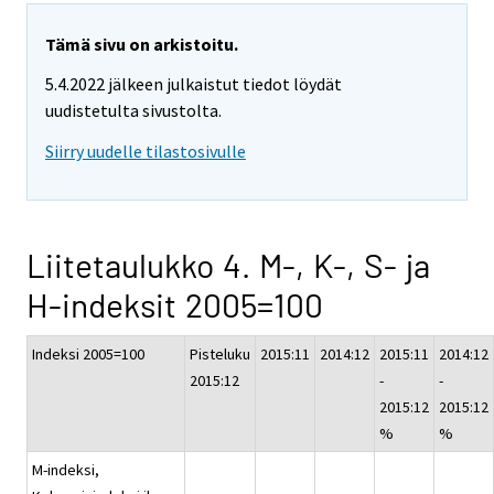
Tämä sivu on arkistoitu.
5.4.2022 jälkeen julkaistut tiedot löydät
uudistetulta sivustolta.
Siirry uudelle tilastosivulle
Liitetaulukko 4. M-, K-, S- ja
H-indeksit 2005=100
Indeksi 2005=100
Pisteluku
2015:11
2014:12
2015:11
2014:12
2015:12
-
-
2015:12
2015:12
%
%
M-indeksi,