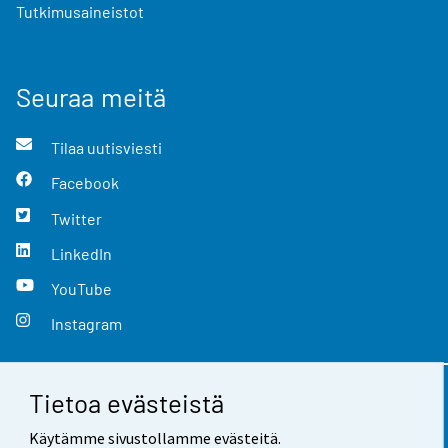
Tutkimusaineistot
Seuraa meitä
Tilaa uutisviesti
Facebook
Twitter
LinkedIn
YouTube
Instagram
Tietoa evästeistä
Yhteystiedot
Käytämme sivustollamme evästeitä.