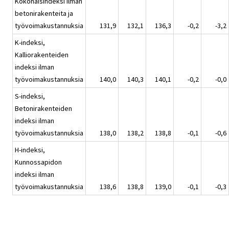
Kokonaisindeksi ilman
betonirakenteita ja
työvoimakustannuksia
131,9
132,1
136,3
-0,2
-3,2
K-indeksi,
Kalliorakenteiden
indeksi ilman
työvoimakustannuksia
140,0
140,3
140,1
-0,2
-0,0
S-indeksi,
Betonirakenteiden
indeksi ilman
työvoimakustannuksia
138,0
138,2
138,8
-0,1
-0,6
H-indeksi,
Kunnossapidon
indeksi ilman
työvoimakustannuksia
138,6
138,8
139,0
-0,1
-0,3