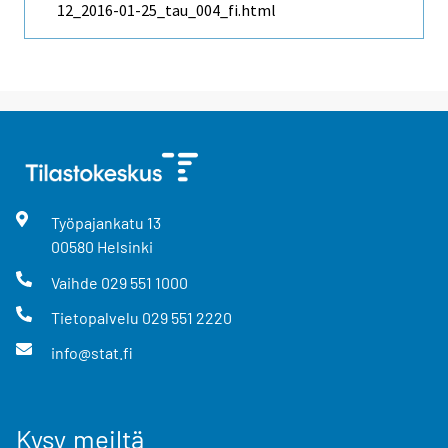
12_2016-01-25_tau_004_fi.html
Työpajankatu
13
00580
Helsinki
Vaihde
029 551 1000
Tietopalvelu
029 551 2220
info@stat.fi
Kysy meiltä