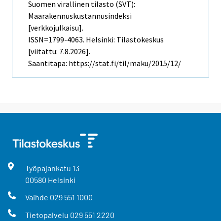
Suomen virallinen tilasto (SVT):
Maarakennuskustannusindeksi
[verkkojulkaisu].
ISSN=1799-4063. Helsinki: Tilastokeskus
[viitattu: 7.8.2026].
Saantitapa: https://stat.fi/til/maku/2015/12/
Työpajankatu
13
00580
Helsinki
Vaihde
029 551 1000
Tietopalvelu
029 551 2220