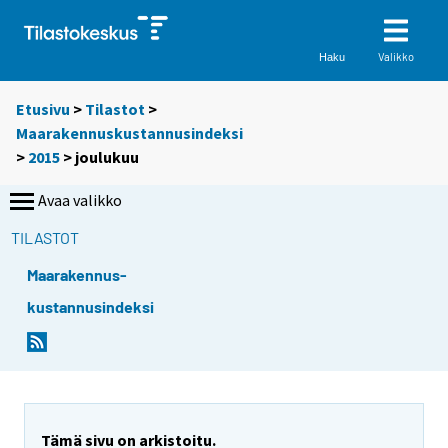
Valikko
Haku
Etusivu
>
Tilastot
>
Maarakennuskustannusindeksi
>
2015
>
joulukuu
Avaa valikko
TILASTOT
Maarakennus-
kustannusindeksi
Tämä sivu on arkistoitu.