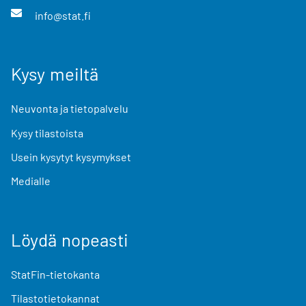
info@stat.fi
Kysy meiltä
Neuvonta ja tietopalvelu
Kysy tilastoista
Usein kysytyt kysymykset
Medialle
Löydä nopeasti
StatFin-tietokanta
Tilastotietokannat