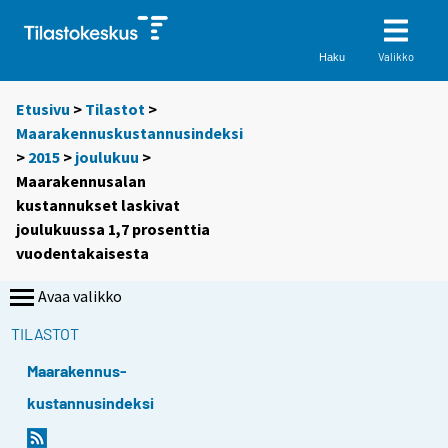
Valikko
Haku
Etusivu
>
Tilastot
>
Maarakennuskustannusindeksi
>
2015
>
joulukuu
>
Maarakennusalan
kustannukset laskivat
joulukuussa 1,7 prosenttia
vuodentakaisesta
Avaa valikko
TILASTOT
Maarakennus-
kustannusindeksi
Y
Y