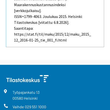
Maarakennuskustannusindeksi
[verkkojulkaisu].
ISSN=1799-4063.
Joulukuu
2015. Helsinki:
Tilastokeskus [viitattu: 6.8.2026].
Saantitapa:
https://stat.fi/til/maku/2015/12/maku_2015_
12_2016-01-25_tie_001_fi.html
Työpajankatu
13
00580
Helsinki
Vaihde
029 551 1000