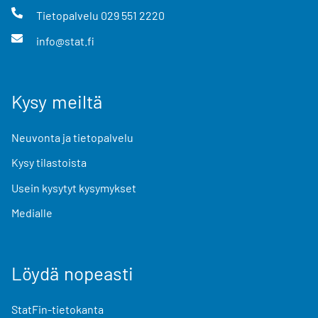
Tietopalvelu
029 551 2220
info@stat.fi
Kysy meiltä
Neuvonta ja tietopalvelu
Kysy tilastoista
Usein kysytyt kysymykset
Medialle
Löydä nopeasti
StatFin-tietokanta