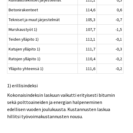
Kunnallistekniset järjestelmät
111,1
0,5
Betonirakenteet
114,6
0,6
Tekniset ja muut järjestelmät
105,3
-0,7
Murskaustyöt 1)
107,7
-1,5
Teiden ylläpito 1)
112,1
-0,1
Katujen ylläpito 1)
111,7
-0,3
Ratojen ylläpito 1)
110,4
-0,2
Ylläpito yhteensä 1)
111,6
-0,2
1) erillisindeksi
Kokonaisindeksin laskuun vaikutti erityisesti bitumin
sekä polttoaineiden ja energian halpeneminen
edellisen vuoden joulukuusta. Kustannusten laskua
hillitsi työvoimakustannusten nousu.