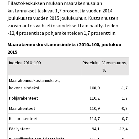
Tilastokeskuksen mukaan maarakennusalan
v
v
kustannukset laskivat 1,7 prosenttia vuoden 2014
i
i
joulukuusta vuoden 2015 joulukuuhun. Kustannusten
c
c
e
e
vuosimuutos vaihteli osaindekseittäin päällysteiden
.
.
-12,4 prosentista pohjarakenteiden 1,7 prosenttiin.
Maarakennuskustannusindeksi 2010=100, joulukuu
2015
Indeksi 2010=100
Pisteluku
Vuosimuutos,
%
Maarakennuskustannukset,
kokonaisindeksi
108,9
-1,7
Pohjarakenteet
110,2
1,7
Maarakenteet
110,9
-0,8
Kalliorakenteet
114,7
0,7
Päällysteet
94,1
-12,4