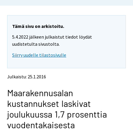
o
o
u
u
a
a
r
r
e
e
Tämä sivu on arkistoitu.
m
m
5.4.2022 jälkeen julkaistut tiedot löydät
o
o
v
v
uudistetulta sivustolta.
i
i
Siirry uudelle tilastosivulle
n
n
g
g
t
t
o
o
Julkaistu: 25.1.2016
a
a
n
n
Maarakennusalan
o
o
t
t
kustannukset laskivat
h
h
e
e
joulukuussa 1,7 prosenttia
r
r
s
s
vuodentakaisesta
e
e
r
r