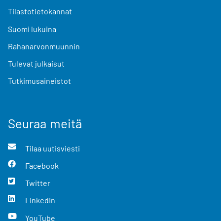
Tilastotietokannat
Suomi lukuina
Rahanarvonmuunnin
Tulevat julkaisut
Tutkimusaineistot
Seuraa meitä
Tilaa uutisviesti
Facebook
Twitter
LinkedIn
YouTube