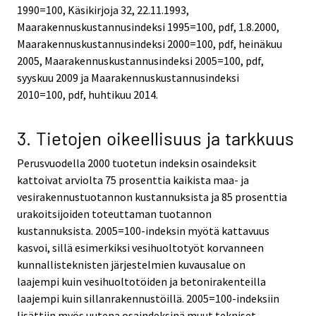
1990=100, Käsikirjoja 32, 22.11.1993,
Maarakennuskustannusindeksi 1995=100, pdf, 1.8.2000,
Maarakennuskustannusindeksi 2000=100, pdf, heinäkuu
2005, Maarakennuskustannusindeksi 2005=100, pdf,
syyskuu 2009 ja Maarakennuskustannusindeksi
2010=100, pdf, huhtikuu 2014.
3. Tietojen oikeellisuus ja tarkkuus
Perusvuodella 2000 tuotetun indeksin osaindeksit
kattoivat arviolta 75 prosenttia kaikista maa- ja
vesirakennustuotannon kustannuksista ja 85 prosenttia
urakoitsijoiden toteuttaman tuotannon
kustannuksista. 2005=100-indeksin myötä kattavuus
kasvoi, sillä esimerkiksi vesihuoltotyöt korvanneen
kunnallisteknisten järjestelmien kuvausalue on
laajempi kuin vesihuoltotöiden ja betonirakenteilla
laajempi kuin sillanrakennustöillä. 2005=100-indeksiin
lisättiin myös uutena osaindeksinä muut tekniset