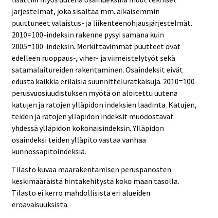
järjestelmät, joka sisältää mm. aikaisemmin
puuttuneet valaistus- ja liikenteenohjausjärjestelmät.
2010=100-indeksin rakenne pysyi samana kuin
2005=100-indeksin. Merkittävimmät puutteet ovat
edelleen ruoppaus-, viher- ja viimeistelytyöt sekä
satamalaitureiden rakentaminen. Osaindeksit eivät
edusta kaikkia erilaisia suunnitteluratkaisuja. 2010=100-
perusvuosiuudistuksen myötä on aloitettu uutena
katujen ja ratojen ylläpidon indeksien laadinta. Katujen,
teiden ja ratojen ylläpidon indeksit muodostavat
yhdessä ylläpidon kokonaisindeksin. Ylläpidon
osaindeksi teiden ylläpito vastaa vanhaa
kunnossapitoindeksiä.
Tilasto kuvaa maarakentamisen peruspanosten
keskimääräistä hintakehitystä koko maan tasolla.
Tilasto ei kerro mahdollisista eri alueiden
eroavaisuuksista.