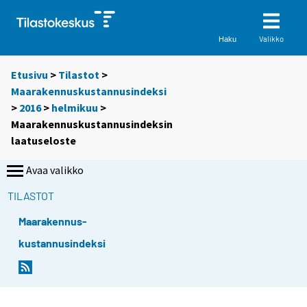
Valikko
Haku
Etusivu
>
Tilastot
>
Maarakennuskustannusindeksi
>
2016
>
helmikuu
>
Maarakennuskustannusindeksin
laatuseloste
Avaa valikko
TILASTOT
Maarakennus-
kustannusindeksi