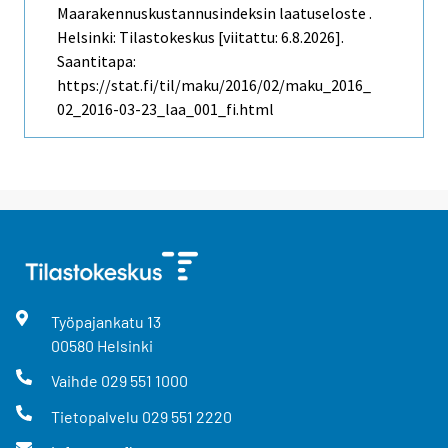
Maarakennuskustannusindeksin laatuseloste .
Helsinki: Tilastokeskus [viitattu: 6.8.2026].
Saantitapa:
https://stat.fi/til/maku/2016/02/maku_2016_
02_2016-03-23_laa_001_fi.html
Työpajankatu
13
00580
Helsinki
Vaihde
029 551 1000
Tietopalvelu
029 551 2220