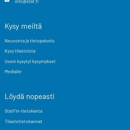
info@stat.fi
Kysy meiltä
Neuvonta ja tietopalvelu
Kysy tilastoista
Usein kysytyt kysymykset
Medialle
Löydä nopeasti
StatFin-tietokanta
Tilastotietokannat