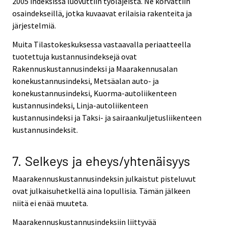
2005 indeksissä luovuttiin työlajeista. Ne korvattiin
osaindekseillä, jotka kuvaavat erilaisia rakenteita ja
järjestelmiä.
Muita Tilastokeskuksessa vastaavalla periaatteella
tuotettuja kustannusindeksejä ovat
Rakennuskustannusindeksi ja Maarakennusalan
konekustannusindeksi, Metsäalan auto- ja
konekustannusindeksi, Kuorma-autoliikenteen
kustannusindeksi, Linja-autoliikenteen
kustannusindeksi ja Taksi- ja sairaankuljetusliikenteen
kustannusindeksit.
7. Selkeys ja eheys/yhtenäisyys
Maarakennuskustannusindeksin julkaistut pisteluvut
ovat julkaisuhetkellä aina lopullisia. Tämän jälkeen
niitä ei enää muuteta.
Maarakennuskustannusindeksiin liittyvää