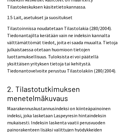
Tilastokeskuksen käsitetietokannassa.
1.5 Lait, asetukset ja suositukset
Tilastoinnissa noudatetaan Tilastolakia (280/2004).
Tiedonantajilta kerätään vain ne indeksin kannalta
välttämättömät tiedot, joita ei saada muualta. Tietoja
julkaistaessa otetaan huomioon tietojen
luottamuksellisuus. Tuloksista ei voi päätellä
yksittäisen yrityksen tietoja tai kehitystä.
Tiedonantovelvoite perustuu Tilastolakiin (280/2004).
2. Tilastotutkimuksen
menetelmäkuvaus
Maarakennuskustannusindeksi on kiinteäpainoinen
indeksi, joka lasketaan Laspeyresin hintaindeksin
mukaisesti. Indeksin laskenta vaatii perusvuoden
painorakenteen lisäksi valittujen hyödykkeiden