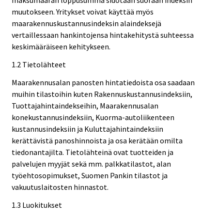
maksumäärän loppusumma sidotaan suoraan indeksin
muutokseen. Yritykset voivat käyttää myös
maarakennuskustannusindeksin alaindeksejä
vertaillessaan hankintojensa hintakehitystä suhteessa
keskimääräiseen kehitykseen.
1.2 Tietolähteet
Maarakennusalan panosten hintatiedoista osa saadaan
muihin tilastoihin kuten Rakennuskustannusindeksiin,
Tuottajahintaindekseihin, Maarakennusalan
konekustannusindeksiin, Kuorma-autoliikenteen
kustannusindeksiin ja Kuluttajahintaindeksiin
kerättävistä panoshinnoista ja osa kerätään omilta
tiedonantajilta. Tietolähteinä ovat tuotteiden ja
palvelujen myyjät sekä mm. palkkatilastot, alan
työehtosopimukset, Suomen Pankin tilastot ja
vakuutuslaitosten hinnastot.
1.3 Luokitukset