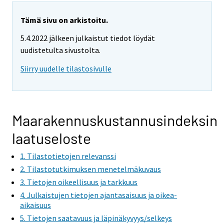
Tämä sivu on arkistoitu.
5.4.2022 jälkeen julkaistut tiedot löydät
uudistetulta sivustolta.
Siirry uudelle tilastosivulle
Maarakennuskustannusindeksin
laatuseloste
1. Tilastotietojen relevanssi
2. Tilastotutkimuksen menetelmäkuvaus
3. Tietojen oikeellisuus ja tarkkuus
4. Julkaistujen tietojen ajantasaisuus ja oikea-
aikaisuus
5. Tietojen saatavuus ja läpinäkyvyys/selkeys