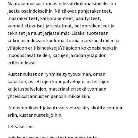
Maarakennuskustannusindeksin kokonaisindeksi on
jaettu osaindekseihin. Näitä ovat pohjarakenteet,
maarakenteet, kalliorakenteet, päällysteet,
kunnallistekniset järjestelmät, betonirakenteet ja
tekniset ja muut järjestelmät. Lisäksi tuotetaan
kokonaisindeksiin kuulumattomia murskaustöiden ja
ylläpidon erillisindeksejä.Ylläpidon kokonaisindeksin
muodostavat teiden, katujen ja radan ylläpidon
erillisindeksit.
Kustannukset on ryhmitelty työvoiman, oman
kaluston, ostettujen konepalvelujen, ostettujen
kuljetuspalvelujen, materiaalien sekä työmaan
yhteiskustannusten panosnimikkeisiin.
Panosnimikkeet jakautuvat vielä yksityiskohtaisempiin
eriin, kustannustekijöihin.
1.4 Käsitteet
Indeksin keskeiset käsitteet on määritelty