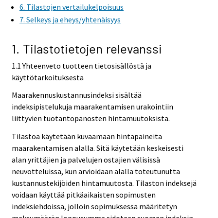
6. Tilastojen vertailukelpoisuus
7. Selkeys ja eheys/yhtenäisyys
1. Tilastotietojen relevanssi
1.1 Yhteenveto tuotteen tietosisällöstä ja
käyttötarkoituksesta
Maarakennuskustannusindeksi sisältää
indeksipistelukuja maarakentamisen urakointiin
liittyvien tuotantopanosten hintamuutoksista.
Tilastoa käytetään kuvaamaan hintapaineita
maarakentamisen alalla. Sitä käytetään keskeisesti
alan yrittäjien ja palvelujen ostajien välisissä
neuvotteluissa, kun arvioidaan alalla toteutunutta
kustannustekijöiden hintamuutosta. Tilaston indeksejä
voidaan käyttää pitkäaikaisten sopimusten
indeksiehdoissa, jolloin sopimuksessa määritetyn