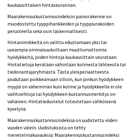
kuukausittaisen hintaseurannan.
Maarakennuskustannusindeksin painorakenne on
muodostettu tyyppihankkeiden ja tyyppiurakoiden
perusteella sekä osin laskennallisesti.
Hintanimikkeitä on valittu edustamaan yksi tai
useampia ominaisuuksiltaan muuttumattomia
hyödykkeitä, joiden hintoja kuukausittain seurataan.
Hintatietoja kerätään vähintään kolmesta lähteestä tai
tiedonantajaryhmästä. Tästä yleisperiaatteesta
joudutaan poikkeamaan silloin, kun jonkun hyödykkeen
myyjiä on vähemmän kuin kolme ja hyödykkeelle ei ole
vaihtoehtoja tai hyödykkeen kustannusmerkitys on
vähäinen. Hintatiedustelut toteutetaan sähköisenä
kyselynä.
Maarakennuskustannusindeksiä on uudistettu viiden
vuoden välein. Uudistuksista on tehty
menetelmäkuvauksia: Maarakennuskustannusindeksi