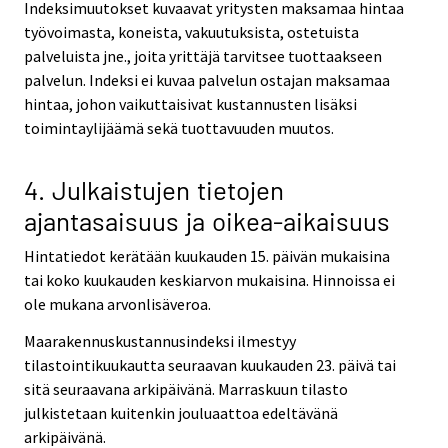
Indeksimuutokset kuvaavat yritysten maksamaa hintaa
työvoimasta, koneista, vakuutuksista, ostetuista
palveluista jne., joita yrittäjä tarvitsee tuottaakseen
palvelun. Indeksi ei kuvaa palvelun ostajan maksamaa
hintaa, johon vaikuttaisivat kustannusten lisäksi
toimintaylijäämä sekä tuottavuuden muutos.
4. Julkaistujen tietojen
ajantasaisuus ja oikea-aikaisuus
Hintatiedot kerätään kuukauden 15. päivän mukaisina
tai koko kuukauden keskiarvon mukaisina. Hinnoissa ei
ole mukana arvonlisäveroa.
Maarakennuskustannusindeksi ilmestyy
tilastointikuukautta seuraavan kuukauden 23. päivä tai
sitä seuraavana arkipäivänä. Marraskuun tilasto
julkistetaan kuitenkin jouluaattoa edeltävänä
arkipäivänä.