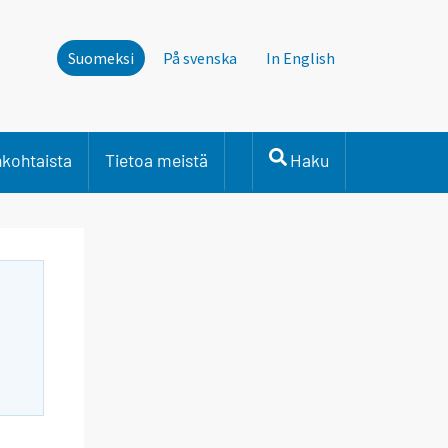
Suomeksi
På svenska
In English
nkohtaista
Tietoa meistä
Haku