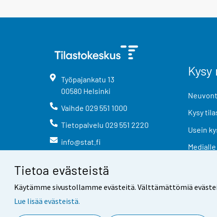
Kysy 
Työpajankatu
13
00580
Helsinki
Neuvonta
Vaihde
029 551 1000
Kysy tila
Tietopalvelu
029 551 2220
Usein ky
info@stat.fi
Medialle
Tietoa evästeistä
Käytämme sivustollamme evästeitä. Välttämättömiä evästeitä t
Lue lisää evästeistä.