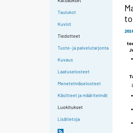
Katsaukset
Ma
Taulukot
t
Kuviot
201
Tiedotteet
to
Tuote- ja palvelutarjonta
J
Kuvaus
Laatuselosteet
T
Menetelmäselosteet
Käsitteet ja määritelmät
Luokitukset
Lisätietoja