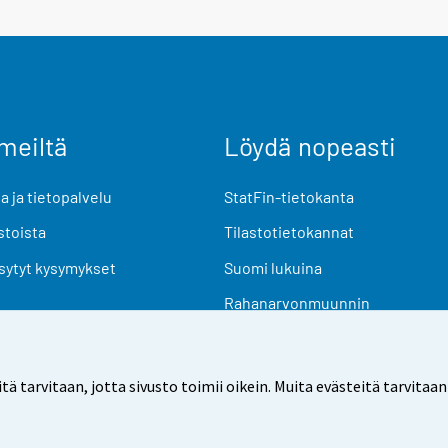
meiltä
Löydä nopeasti
 ja tietopalvelu
StatFin-tietokanta
stoista
Tilastotietokannat
sytyt kysymykset
Suomi lukuina
Rahanarvonmuunnin
Tulevat julkaisut
Tutkimusaineistot
arvitaan, jotta sivusto toimii oikein. Muita evästeitä tarvitaan