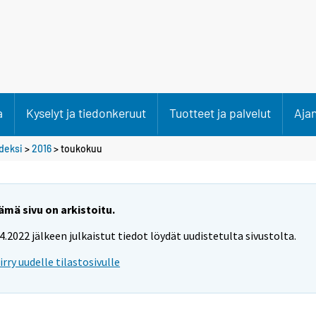
a
Kyselyt ja tiedonkeruut
Tuotteet ja palvelut
Aja
deksi
>
2016
>
toukokuu
ämä sivu on arkistoitu.
.4.2022 jälkeen julkaistut tiedot löydät uudistetulta sivustolta.
iirry uudelle tilastosivulle