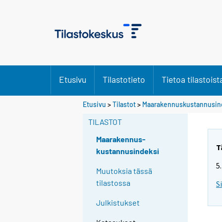
Etusivu
Tilastotieto
Tietoa tilastoist
Etusivu
>
Tilastot
>
Maarakennuskustannusin
TILASTOT
Maarakennus-
T
kustannusindeksi
5
Muutoksia tässä
tilastossa
S
Julkistukset