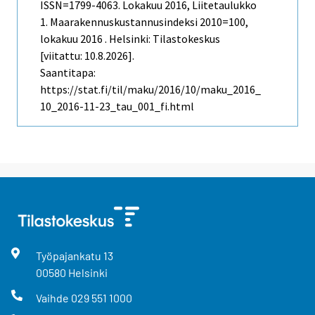
ISSN=1799-4063.
Lokakuu
2016, Liitetaulukko
1. Maarakennuskustannusindeksi 2010=100,
lokakuu 2016 . Helsinki: Tilastokeskus
[viitattu: 10.8.2026].
Saantitapa:
https://stat.fi/til/maku/2016/10/maku_2016_
10_2016-11-23_tau_001_fi.html
Työpajankatu
13
00580
Helsinki
Vaihde
029 551 1000