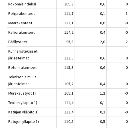
kokonaisindeksi
109,3
0,6
0
Pohjarakenteet
111,7
-0,1
1
Maarakenteet
111,1
0,6
-0
Kalliorakenteet
114,2
0,4
-0
Päällysteet
95,3
2,0
2
Kunnallistekniset
järjestelmät
111,5
0,6
0
Betonirakenteet
115,3
0,6
0
Tekniset ja muut
järjestelmät
105,2
0,4
-0
Murskaustyöt 1)
109,1
1,2
-0
Teiden ylläpito 1)
111,4
0,1
-0
Katujen ylläpito 1)
111,4
0,2
-0
Ratojen ylläpito 1)
110,5
0,5
-0