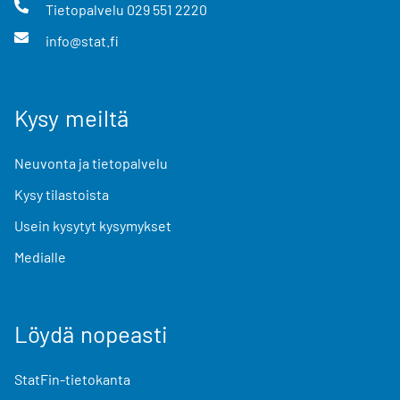
Tietopalvelu
029 551 2220
info@stat.fi
Kysy meiltä
Neuvonta ja tietopalvelu
Kysy tilastoista
Usein kysytyt kysymykset
Medialle
Löydä nopeasti
StatFin-tietokanta