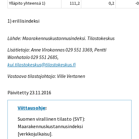
Ylläpito yhteensä 1)
111,2
0,2
-0
1) erillisindeksi
Lähde: Maarakennuskustannusindeksi. Tilastokeskus
Lisätietoja: Anne Virokannas 029 551 3369, Pentti
Wanhatalo 029 551 2685,
kui.tilastokeskus@tilastokeskus.fi
Vastaava tilastojohtaja: Ville Vertanen
Päivitetty 23.11.2016
Viittausohje
:
Suomen virallinen tilasto (SVT):
Maarakennuskustannusindeksi
[verkkojulkaisu].