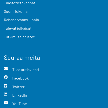
Tilastotietokannat
Suomi lukuina
Rahanarvonmuunnin
Tulevat julkaisut
Tutkimusaineistot
Seuraa meitä
Tilaa uutisviesti
Facebook
Twitter
LinkedIn
YouTube