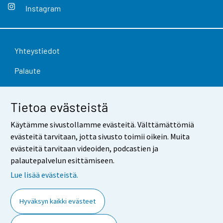
Instagram
Yhteystiedot
Palaute
Käyttöehdot
Tietoa evästeistä
Tietosuoja
Käytämme sivustollamme evästeitä. Välttämättömiä
Saavutettavuus
evästeitä tarvitaan, jotta sivusto toimii oikein. Muita
evästeitä tarvitaan videoiden, podcastien ja
Tietoa sivustosta
palautepalvelun esittämiseen.
Evästeasetukset
Lue lisää evästeistä.
Hyväksyn kaikki evästeet