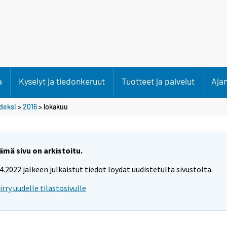
a
Kyselyt ja tiedonkeruut
Tuotteet ja palvelut
Aja
deksi
>
2016
>
lokakuu
ämä sivu on arkistoitu.
.4.2022 jälkeen julkaistut tiedot löydät uudistetulta sivustolta.
iirry uudelle tilastosivulle