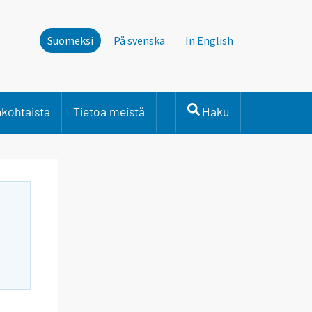
Suomeksi
På svenska
In English
nkohtaista
Tietoa meistä
Haku