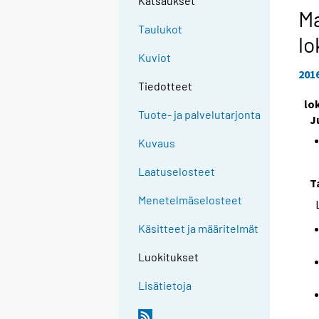
Katsaukset
Ma
Taulukot
lo
Kuviot
201
Tiedotteet
lo
Tuote- ja palvelutarjonta
J
Kuvaus
Laatuselosteet
T
Menetelmäselosteet
Käsitteet ja määritelmät
Luokitukset
Lisätietoja