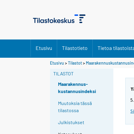
Etusivu
Tilastotieto
Tietoa tilastoist
Etusivu
>
Tilastot
>
Maarakennuskustannusin
TILASTOT
Maarakennus-
T
kustannusindeksi
5
Muutoksia tässä
tilastossa
S
Julkistukset