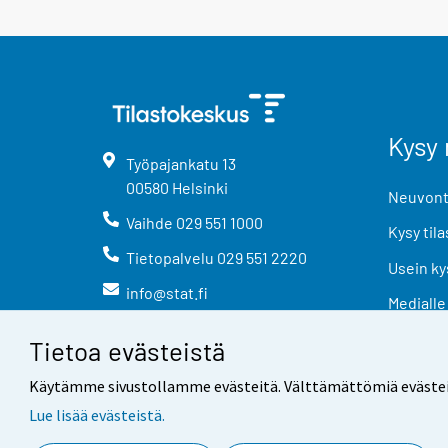
Kysy 
Työpajankatu
13
00580
Helsinki
Neuvonta
Vaihde
029 551 1000
Kysy tila
Tietopalvelu
029 551 2220
Usein ky
info@stat.fi
Medialle
Tietoa evästeistä
Käytämme sivustollamme evästeitä. Välttämättömiä evästeitä t
Lue lisää evästeistä.