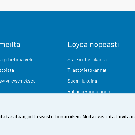
meiltä
Löydä nopeasti
 ja tietopalvelu
StatFin-tietokanta
stoista
Tilastotietokannat
sytyt kysymykset
Suomi lukuina
Rahanarvonmuunnin
Tulevat julkaisut
Tutkimusaineistot
arvitaan, jotta sivusto toimii oikein. Muita evästeitä tarvitaan