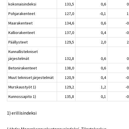
kokonaisindeksi
133,5
0,6
0
Pohjarakenteet
127,0
-0,1
1
Maarakenteet
134,6
0,6
-0
Kalliorakenteet
137,0
0,4
-0
Päällysteet
129,5
2,0
2
Kunnallistekniset
järjestelmät
132,8
0,6
0
Betonirakenteet
138,0
0,6
0
Muut tekniset järjestelmät
120,9
0,4
-0
Murskaustyöt 1)
129,2
1,2
-0
Kunnossapito 1)
135,8
0,1
-0
1) erillisindeksi