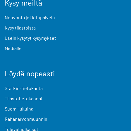
Kysy meiltä
Neuvonta ja tietopalvelu
Kysy tilastoista
Usein kysytyt kysymykset
Medialle
Löydä nopeasti
StatFin-tietokanta
Tilastotietokannat
Suomi lukuina
Rahanarvonmuunnin
Tulevat julkaisut