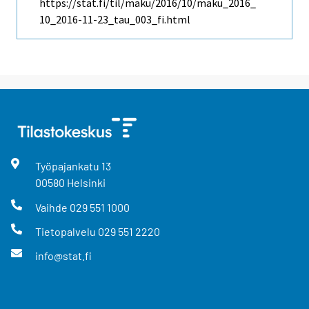
https://stat.fi/til/maku/2016/10/maku_2016_
10_2016-11-23_tau_003_fi.html
Työpajankatu
13
00580
Helsinki
Vaihde
029 551 1000
Tietopalvelu
029 551 2220
info@stat.fi