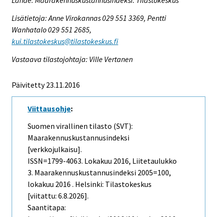
Lähde: Maarakennuskustannusindeksi. Tilastokeskus
Lisätietoja: Anne Virokannas 029 551 3369, Pentti
Wanhatalo 029 551 2685,
kui.tilastokeskus@tilastokeskus.fi
Vastaava tilastojohtaja: Ville Vertanen
Päivitetty 23.11.2016
Viittausohje
:
Suomen virallinen tilasto (SVT):
Maarakennuskustannusindeksi
[verkkojulkaisu].
ISSN=1799-4063.
Lokakuu
2016, Liitetaulukko
3. Maarakennuskustannusindeksi 2005=100,
lokakuu 2016 . Helsinki: Tilastokeskus
[viitattu: 6.8.2026].
Saantitapa: