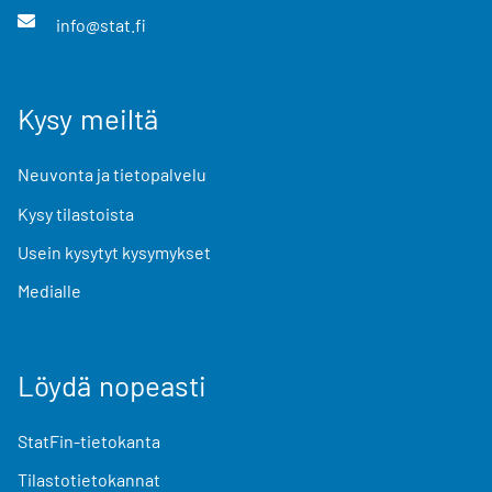
info@stat.fi
Kysy meiltä
Neuvonta ja tietopalvelu
Kysy tilastoista
Usein kysytyt kysymykset
Medialle
Löydä nopeasti
StatFin-tietokanta
Tilastotietokannat