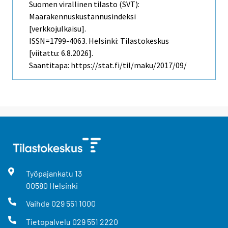
Suomen virallinen tilasto (SVT):
Maarakennuskustannusindeksi
[verkkojulkaisu].
ISSN=1799-4063. Helsinki: Tilastokeskus
[viitattu: 6.8.2026].
Saantitapa: https://stat.fi/til/maku/2017/09/
Työpajankatu
13
00580
Helsinki
Vaihde
029 551 1000
Tietopalvelu
029 551 2220