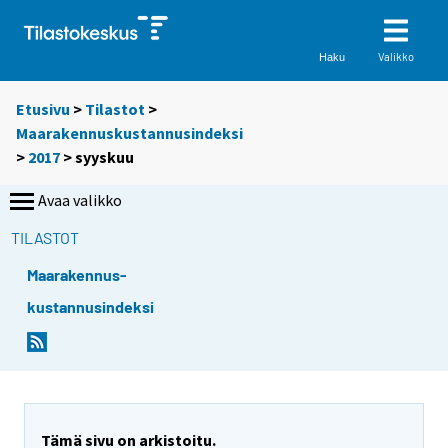
Valikko
Haku
Etusivu
>
Tilastot
>
Maarakennuskustannusindeksi
>
2017
>
syyskuu
Avaa valikko
TILASTOT
Maarakennus-
kustannusindeksi
Tämä sivu on arkistoitu.