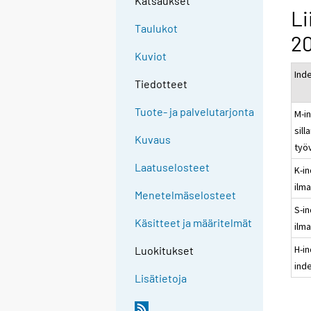
Katsaukset
Li
Taulukot
20
Kuviot
Ind
Tiedotteet
Tuote- ja palvelutarjonta
M-i
sill
Kuvaus
työ
Laatuselosteet
K-i
ilm
Menetelmäselosteet
S-in
Käsitteet ja määritelmät
ilm
H-i
Luokitukset
ind
Lisätietoja