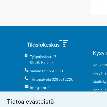
Kysy 
Työpajankatu
13
00580
Helsinki
Neuvonta
Vaihde
029 551 1000
Kysy tila
Tietopalvelu
029 551 2220
Usein ky
info@stat.fi
Medialle
Tietoa evästeistä