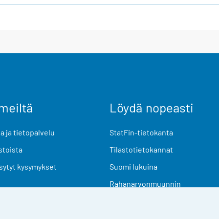
meiltä
Löydä nopeasti
 ja tietopalvelu
StatFin-tietokanta
stoista
Tilastotietokannat
sytyt kysymykset
Suomi lukuina
Rahanarvonmuunnin
Tulevat julkaisut
Tutkimusaineistot