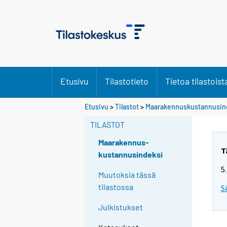
Etusivu
Tilastotieto
Tietoa tilastoist
Etusivu
>
Tilastot
>
Maarakennuskustannusin
TILASTOT
Maarakennus-
T
kustannusindeksi
5
Muutoksia tässä
tilastossa
S
Julkistukset