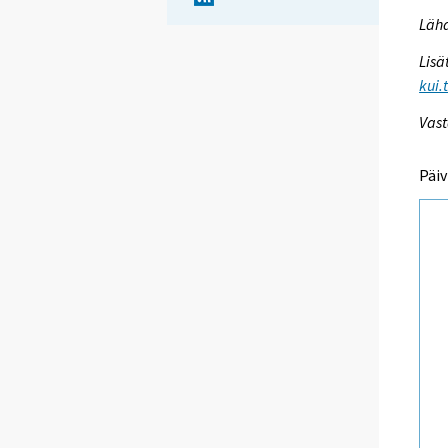
Lähd
Lisä
kui.
Vast
Päiv