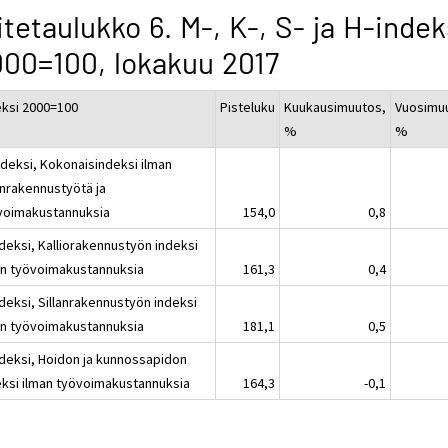
itetaulukko 6. M-, K-, S- ja H-indek
00=100, lokakuu 2017
eksi 2000=100
Pisteluku
Kuukausimuutos,
Vuosimu
%
%
ndeksi, Kokonaisindeksi ilman
anrakennustyötä ja
voimakustannuksia
154,0
0,8
ndeksi, Kalliorakennustyön indeksi
an työvoimakustannuksia
161,3
0,4
deksi, Sillanrakennustyön indeksi
an työvoimakustannuksia
181,1
0,5
ndeksi, Hoidon ja kunnossapidon
eksi ilman työvoimakustannuksia
164,3
-0,1