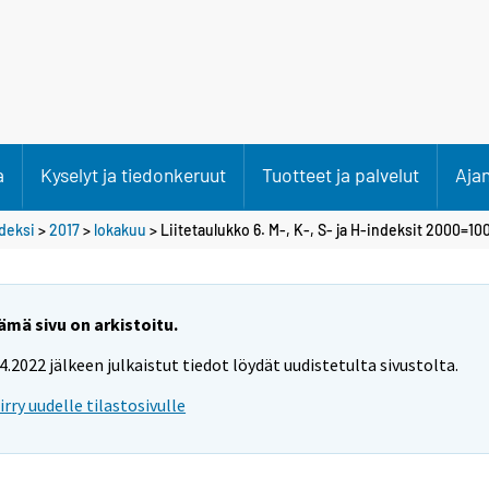
a
Kyselyt ja tiedonkeruut
Tuotteet ja palvelut
Aja
deksi
>
2017
>
lokakuu
> Liitetaulukko 6. M-, K-, S- ja H-indeksit 2000=10
ämä sivu on arkistoitu.
.4.2022 jälkeen julkaistut tiedot löydät uudistetulta sivustolta.
iirry uudelle tilastosivulle