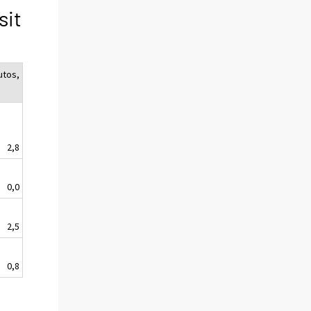
sit
utos,
2,8
0,0
2,5
0,8