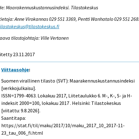
e: Maarakennuskustannusindeksi. Tilastokeskus
tietoja: Anne Virokannas 029 551 3369, Pentti Wanhatalo 029 551 268
tilastokeskus@tilastokeskus.fi
aava tilastojohtaja: Ville Vertanen
itetty 23.11.2017
Viittausohje
:
Suomen virallinen tilasto (SVT): Maarakennuskustannusindeksi
[verkkojulkaisu].
ISSN=1799-4063.
Lokakuu
2017, Liitetaulukko 6. M-, K-, S- ja H-
indeksit 2000=100, lokakuu 2017 . Helsinki: Tilastokeskus
[viitattu: 9.8.2026].
Saantitapa:
https://stat.fi/til/maku/2017/10/maku_2017_10_2017-11-
23_tau_006_fi.html