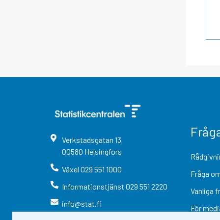
Fråg
Verkstadsgatan
13
00580
Helsingfors
Rådgivni
Växel
029 551 1000
Fråga om
Informationstjänst
029 551 2220
Vanliga f
info@stat.fi
För medi