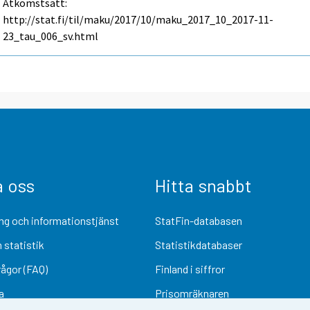
Åtkomstsätt:
http://stat.fi/til/maku/2017/10/maku_2017_10_2017-11-
23_tau_006_sv.html
a oss
Hitta snabbt
ng och informationstjänst
StatFin-databasen
 statistik
Statistikdatabaser
rågor (FAQ)
Finland i siffror
a
Prisomräknaren