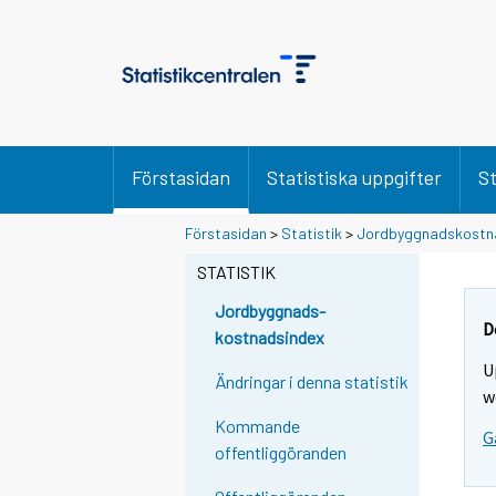
Förstasidan
Statistiska uppgifter
St
Förstasidan
>
Statistik
>
Jordbyggnadskostn
STATISTIK
Jordbyggnads-
D
kostnadsindex
U
Ändringar i denna statistik
w
Kommande
G
offentliggöranden