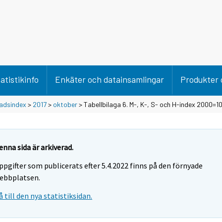
atistikinfo
Enkäter och datainsamlingar
Produkter 
adsindex
>
2017
>
oktober
> Tabellbilaga 6. M-, K-, S- och H-index 2000=1
enna sida är arkiverad.
ppgifter som publicerats efter 5.4.2022 finns på den förnyade
ebbplatsen.
å till den nya statistiksidan.