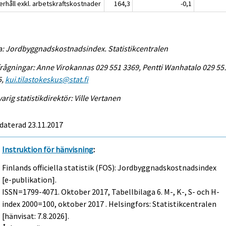
erhåll exkl. arbetskraftskostnader
164,3
-0,1
a: Jordbyggnadskostnadsindex. Statistikcentralen
rågningar: Anne Virokannas 029 551 3369, Pentti Wanhatalo 029 55
5,
kui.tilastokeskus@stat.fi
arig statistikdirektör: Ville Vertanen
daterad 23.11.2017
Instruktion för hänvisning
:
Finlands officiella statistik (FOS): Jordbyggnadskostnadsindex
[e-publikation].
ISSN=1799-4071.
Oktober
2017, Tabellbilaga 6. M-, K-, S- och H-
index 2000=100, oktober 2017 . Helsingfors: Statistikcentralen
[hänvisat: 7.8.2026].