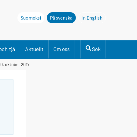
Suomeksi
På svenska
In English
This page is not avai
och tjä
Aktuellt
Om oss
Sök
00, oktober 2017