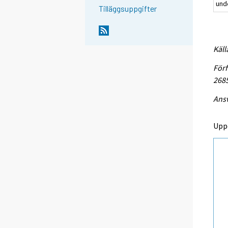
und
Tilläggsuppgifter
Käll
Förf
268
Ansv
Upp