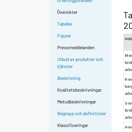
Offentliggöranden
Översikter
Ta
20
Tabeller
Figurer
Ind
Pressmeddelanden
M-in
Utbud av produkter och
bro
tjänster
arb
Beskrivning
K-in
ber
Kvalitetsbeskrivningar
arb
Metodbeskrivningar
S-in
bro
Begrepp och definitioner
arb
Klassificeringar
H-in