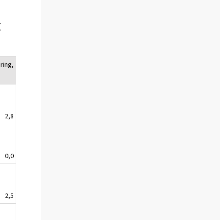
x
ring,
2,8
0,0
2,5