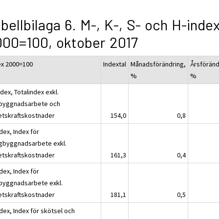
bellbilaga 6. M-, K-, S- och H-inde
00=100, oktober 2017
ex 2000=100
Indextal
Månadsförändring,
Årsföränd
%
%
dex, Totalindex exkl.
byggnadsarbete och
etskraftskostnader
154,0
0,8
dex, Index för
gbyggnadsarbete exkl.
etskraftskostnader
161,3
0,4
dex, Index för
byggnadsarbete exkl.
etskraftskostnader
181,1
0,5
dex, Index för skötsel och