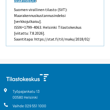
Viittausohje
:
Suomen virallinen tilasto (SVT):
Maarakennuskustannusindeksi
[verkkojulkaisu].
ISSN=1799-4063. Helsinki: Tilastokeskus
[viitattu: 7.8.2026].
Saantitapa: https://stat.fi/til/maku/2018/02/
Työpajankatu
13
00580
Helsinki
Vaihde
029 551 1000