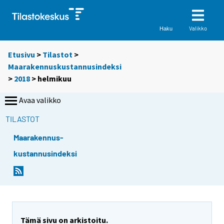
Valikko
Haku
Etusivu
>
Tilastot
>
Maarakennuskustannusindeksi
>
2018
>
helmikuu
Avaa valikko
TILASTOT
Maarakennus-
kustannusindeksi
Tämä sivu on arkistoitu.