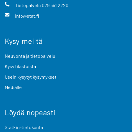
Tietopalvelu
029 551 2220
info@stat.fi
Kysy meiltä
Neuvonta ja tietopalvelu
Kysy tilastoista
Usein kysytyt kysymykset
Medialle
Löydä nopeasti
StatFin-tietokanta