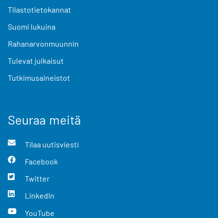
Tilastotietokannat
Suomi lukuina
Rahanarvonmuunnin
Tulevat julkaisut
Tutkimusaineistot
Seuraa meitä
Tilaa uutisviesti
Facebook
Twitter
LinkedIn
YouTube