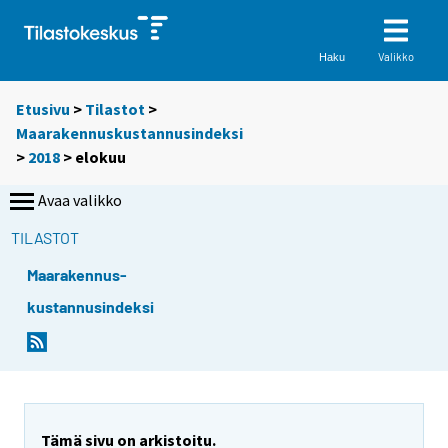
Valikko
Haku
Etusivu
>
Tilastot
>
Maarakennuskustannusindeksi
>
2018
>
elokuu
Avaa valikko
TILASTOT
Maarakennus-
kustannusindeksi
Tämä sivu on arkistoitu.