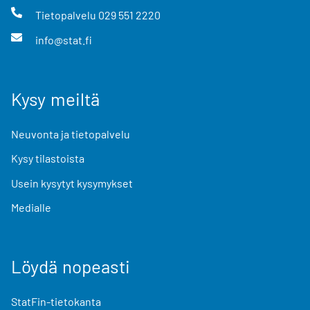
Tietopalvelu
029 551 2220
info@stat.fi
Kysy meiltä
Neuvonta ja tietopalvelu
Kysy tilastoista
Usein kysytyt kysymykset
Medialle
Löydä nopeasti
StatFin-tietokanta