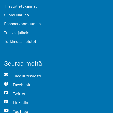
Tilastotietokannat
Suomi lukuina
Rahanarvonmuunnin
Tulevat julkaisut
Tutkimusaineistot
Seuraa meitä
Tilaa uutisviesti
Facebook
Twitter
LinkedIn
YouTube