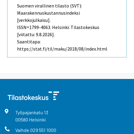
Suomen virallinen tilasto (SVT):
Maarakennuskustannusindeksi
[verkkojulkaisu].
ISSN=1799-4063. Helsinki: Tilastokeskus
[viitattu: 9.8.2026].
Saantitapa:
https://stat.fi/til/maku/2018/08/index.html
Työpajankatu
13
00580
Helsinki
Vaihde
029 551 1000