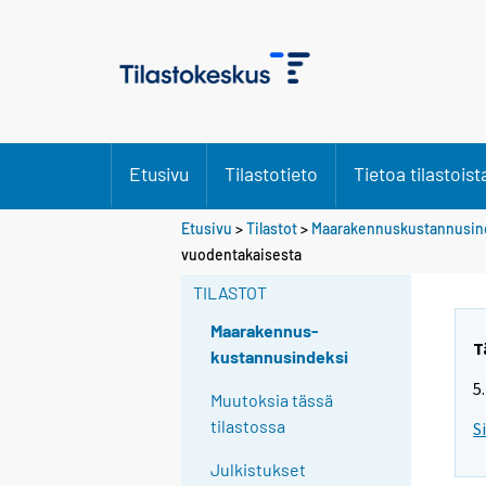
Etusivu
Tilastotieto
Tietoa tilastoist
Etusivu
>
Tilastot
>
Maarakennuskustannusin
Y
Y
vuodentakaisesta
o
o
u
u
TILASTOT
a
a
r
r
Maarakennus-
e
e
T
kustannusindeksi
m
m
5
o
o
Muutoksia tässä
v
v
tilastossa
S
i
i
n
n
Julkistukset
g
g