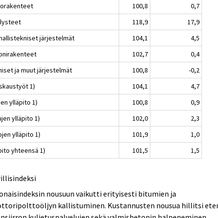
liorakenteet
100,8
0,7
llysteet
118,9
17,9
allistekniset järjestelmät
104,1
4,5
onirakenteet
102,7
0,4
iset ja muut järjestelmät
100,8
-0,2
skaustyöt 1)
104,1
4,7
en ylläpito 1)
100,8
0,9
jen ylläpito 1)
102,0
2,3
jen ylläpito 1)
101,9
1,0
pito yhteensä 1)
101,5
1,5
rillisindeksi
naisindeksin nousuun vaikutti erityisesti bitumien ja
toripolttoöljyn kallistuminen. Kustannusten nousua hillitsi ete
nsiirron kuljetuspalvelujen sekä valmisbetonin halpeneminen