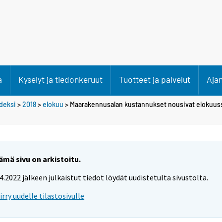
a
Kyselyt ja tiedonkeruut
Tuotteet ja palvelut
Aja
deksi
>
2018
>
elokuu
> Maarakennusalan kustannukset nousivat elokuuss
ämä sivu on arkistoitu.
.4.2022 jälkeen julkaistut tiedot löydät uudistetulta sivustolta.
iirry uudelle tilastosivulle