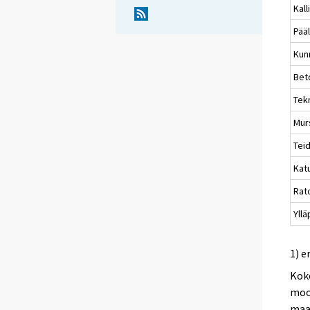
Kal
Pää
Kunn
Bet
Tekn
Mur
Teid
Katu
Rato
Yllä
1) e
Koko
moot
maa