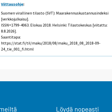
Viittausohje
:
Suomen virallinen tilasto (SVT): Maarakennuskustannusindeksi
[verkkojulkaisu].
ISSN=1799-4063.
Elokuu
2018. Helsinki: Tilastokeskus [viitattu:
8.8.2026].
Saantitapa:
https://stat.fi/til/maku/2018/08/maku_2018_08_2018-09-
24_tie_001_fi.html
meiltä
Löydä nopeasti