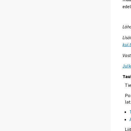
edel
Lähd
Lisä
kui.
Vast
Jul
Tau
Ti
Poi
lat
Li