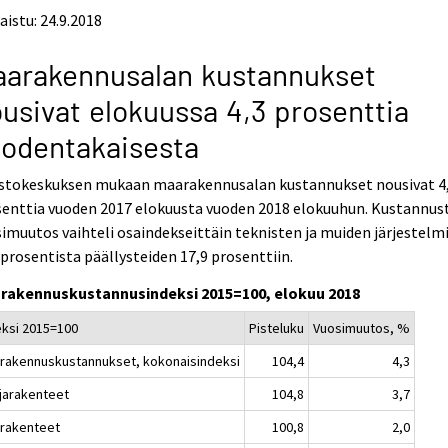
aistu: 24.9.2018
aarakennusalan kustannukset
usivat elokuussa 4,3 prosenttia
odentakaisesta
astokeskuksen mukaan maarakennusalan kustannukset nousivat 4
senttia vuoden 2017 elokuusta vuoden 2018 elokuuhun. Kustannus
imuutos vaihteli osaindekseittäin teknisten ja muiden järjestelm
 prosentista päällysteiden 17,9 prosenttiin.
rakennuskustannusindeksi 2015=100, elokuu 2018
eksi 2015=100
Pisteluku
Vuosimuutos, %
rakennuskustannukset, kokonaisindeksi
104,4
4,3
jarakenteet
104,8
3,7
rakenteet
100,8
2,0