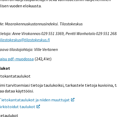
lisen vuoden elokuusta.
e: Maarakennuskustannusindeksi. Tilastokeskus
tietoja: Anne Virokannas 029 551 3369, Pentti Wanhatalo 029 551 268
tilastokeskus@tilastokeskus.fi
aava tilastojohtaja: Ville Vertanen
kaisu pdf-muodossa
(242,4 kt)
lukot
etokantataulukot
mi tarvitsemiasi tietoja taulukoiksi, tarkastele tietoja kuvioina, t
aa dataa käyttöösi.
Tietokantataulukot ja niiden muuttujat
Arkistoidut taulukot
itetaulukot