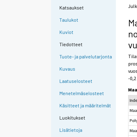
t
t
Julk
Katsaukset
o
o
a
a
Taulukot
M
n
n
o
o
no
Kuviot
t
t
h
h
vu
Tiedotteet
e
e
r
r
Til
Tuote- ja palvelutarjonta
s
s
pro
e
e
Kuvaus
vuos
r
r
v
v
-0,2
Laatuselosteet
i
i
Maa
c
c
Menetelmäselosteet
e
e
Ind
.
.
Käsitteet ja määritelmät
Maa
Luokitukset
Poh
Lisätietoja
Maa