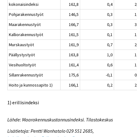
kokonaisindeksi
162,8
0,4
2
Pohjarakennustyöt
146,5
0,3
1
Maarakennustyöt
166,7
0,3
3
Kalliorakennustyöt
161,5
0,1
1
Murskaustyöt
161,9
0,7
2
Päällystystyöt
163,8
1,0
1
Vesihuoltotyöt
161,4
0,6
1
Sillanrakennustyöt
175,6
-0,1
0
Hoito ja kunnossapito 1)
166,1
0,2
2
1) erillisindeksi
Lähde: Maarakennuskustannusindeksi. Tilastokeskus
Lisätietoja: Pentti Wanhatalo 029 551 2685,