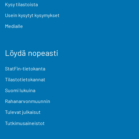
Kysy tilastoista
Usein kysytyt kysymykset
Medialle
Löydä nopeasti
StatFin-tietokanta
Tilastotietokannat
Suomi lukuina
Rahanarvonmuunnin
Tulevat julkaisut
Tutkimusaineistot