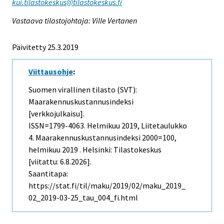
kui.tilastokeskus@tilastokeskus.fi
Vastaava tilastojohtaja: Ville Vertanen
Päivitetty 25.3.2019
Viittausohje
:
Suomen virallinen tilasto (SVT):
Maarakennuskustannusindeksi
[verkkojulkaisu].
ISSN=1799-4063.
Helmikuu
2019, Liitetaulukko
4. Maarakennuskustannusindeksi 2000=100,
helmikuu 2019 . Helsinki: Tilastokeskus
[viitattu: 6.8.2026].
Saantitapa:
https://stat.fi/til/maku/2019/02/maku_2019_
02_2019-03-25_tau_004_fi.html