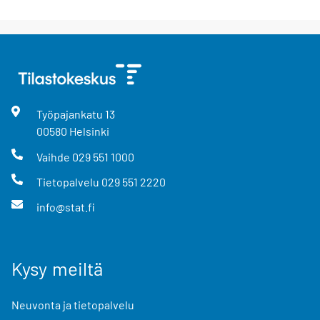
Työpajankatu
13
00580
Helsinki
Vaihde
029 551 1000
Tietopalvelu
029 551 2220
info@stat.fi
Kysy meiltä
Neuvonta ja tietopalvelu