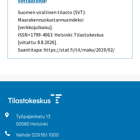
Viittausohje
:
Suomen virallinen tilasto (SVT):
Maarakennuskustannusindeksi
[verkkojulkaisu].
ISSN=1799-4063. Helsinki: Tilastokeskus
[viitattu: 8.8.2026].
Saantitapa: https://stat.fi/til/maku/2019/02/
Työpajankatu
13
00580
Helsinki
Vaihde
029 551 1000