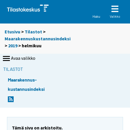
Valikko
Haku
Etusivu
>
Tilastot
>
Maarakennuskustannusindeksi
>
2019
>
helmikuu
Avaa valikko
TILASTOT
Maarakennus-
kustannusindeksi
Tämä sivu on arkistoitu.