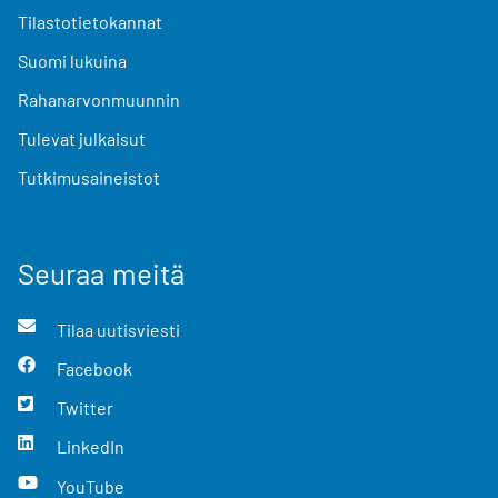
Tilastotietokannat
Suomi lukuina
Rahanarvonmuunnin
Tulevat julkaisut
Tutkimusaineistot
Seuraa meitä
Tilaa uutisviesti
Facebook
Twitter
LinkedIn
YouTube