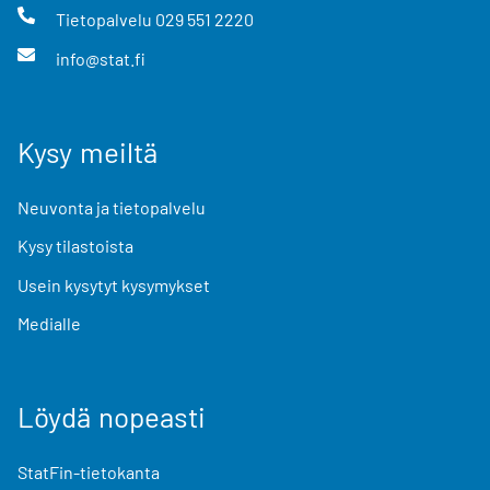
Tietopalvelu
029 551 2220
info@stat.fi
Kysy meiltä
Neuvonta ja tietopalvelu
Kysy tilastoista
Usein kysytyt kysymykset
Medialle
Löydä nopeasti
StatFin-tietokanta