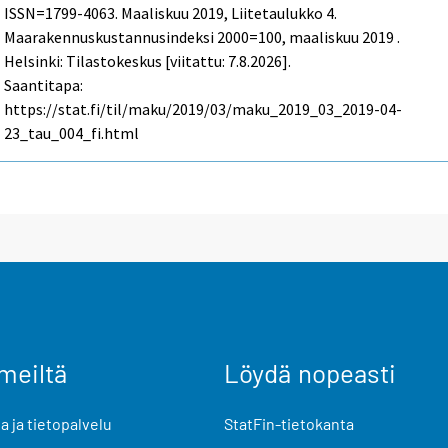
ISSN=1799-4063.
Maaliskuu
2019, Liitetaulukko 4.
Maarakennuskustannusindeksi 2000=100, maaliskuu 2019 .
Helsinki: Tilastokeskus [viitattu: 7.8.2026].
Saantitapa:
https://stat.fi/til/maku/2019/03/maku_2019_03_2019-04-
23_tau_004_fi.html
meiltä
Löydä nopeasti
 ja tietopalvelu
StatFin-tietokanta