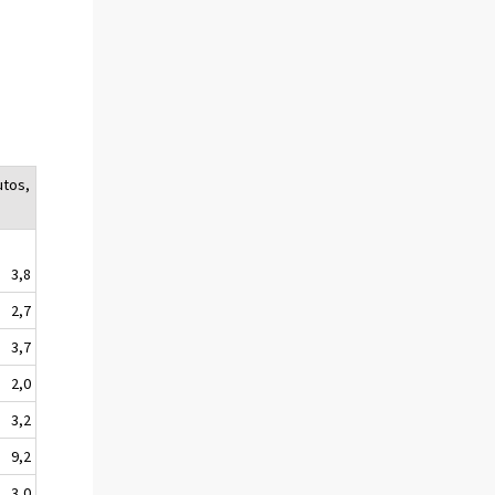
utos,
3,8
2,7
3,7
2,0
3,2
9,2
3,0