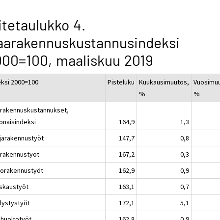
itetaulukko 4.
aarakennuskustannusindeksi
00=100, maaliskuu 2019
eksi 2000=100
Pisteluku
Kuukausimuutos,
Vuosimu
%
%
rakennuskustannukset,
onaisindeksi
164,9
1,3
jarakennustyöt
147,7
0,8
rakennustyöt
167,2
0,3
liorakennustyöt
162,9
0,9
skaustyöt
163,1
0,7
llystystyöt
172,1
5,1
ihuoltotyöt
162,8
0,9