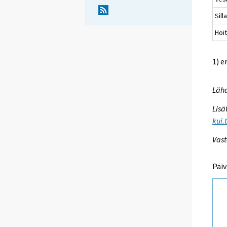
Sil
Hoit
1) e
Lähd
Lisä
kui.
Vast
Päiv