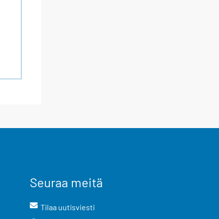
Seuraa meitä
Tilaa uutisviesti