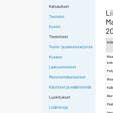
Katsaukset
Li
Taulukot
M
Kuviot
20
Tiedotteet
Ind
Tuote- ja palvelutarjonta
Maa
Kuvaus
kok
Laatuselosteet
Poh
Menetelmäselosteet
Maa
Käsitteet ja määritelmät
Kal
Mur
Luokitukset
Pää
Lisätietoja
Ves