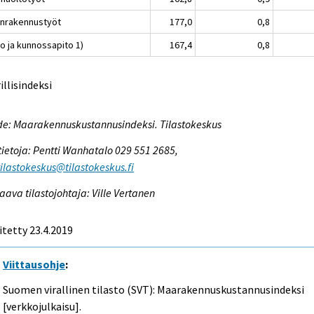
lanrakennustyöt
177,0
0,8
o ja kunnossapito 1)
167,4
0,8
rillisindeksi
e: Maarakennuskustannusindeksi. Tilastokeskus
tietoja: Pentti Wanhatalo 029 551 2685,
tilastokeskus@tilastokeskus.fi
aava tilastojohtaja: Ville Vertanen
itetty 23.4.2019
Viittausohje
:
Suomen virallinen tilasto (SVT): Maarakennuskustannusindeksi
[verkkojulkaisu].