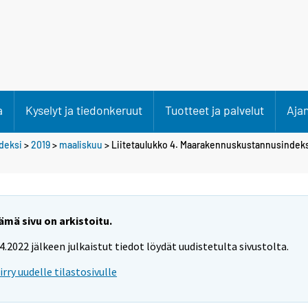
a
Kyselyt ja tiedonkeruut
Tuotteet ja palvelut
Aja
deksi
>
2019
>
maaliskuu
> Liitetaulukko 4. Maarakennuskustannusindek
ämä sivu on arkistoitu.
.4.2022 jälkeen julkaistut tiedot löydät uudistetulta sivustolta.
iirry uudelle tilastosivulle