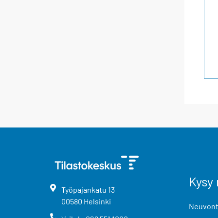
Kysy 
Työpajankatu
13
00580
Helsinki
Neuvonta