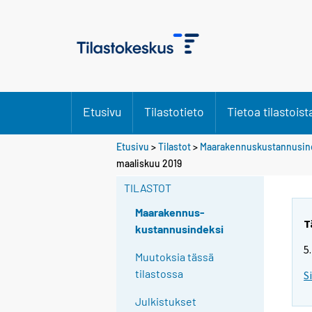
Etusivu
Tilastotieto
Tietoa tilastoist
Etusivu
>
Tilastot
>
Maarakennuskustannusin
maaliskuu 2019
TILASTOT
Maarakennus-
T
kustannusindeksi
5
Muutoksia tässä
tilastossa
S
Julkistukset