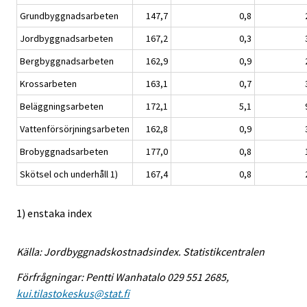
Grundbyggnadsarbeten
147,7
0,8
Jordbyggnadsarbeten
167,2
0,3
Bergbyggnadsarbeten
162,9
0,9
Krossarbeten
163,1
0,7
Beläggningsarbeten
172,1
5,1
Vattenförsörjningsarbeten
162,8
0,9
Brobyggnadsarbeten
177,0
0,8
Skötsel och underhåll 1)
167,4
0,8
1) enstaka index
Källa: Jordbyggnadskostnadsindex. Statistikcentralen
Förfrågningar: Pentti Wanhatalo 029 551 2685,
kui.tilastokeskus@stat.fi