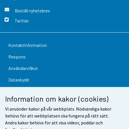
Beställ nyhetsbrev
Twitter
Kontaktinformation
Respons
Användarvillkor
Dataskydd
Tillgänglighet
Information om kakor (cookies)
Information om webbplatsen
Vi använder kakor på vår webbplats. Nödvändiga kakor
Cookie-inställningar
behövs för att webbplatsen ska fungera på rätt sätt.
Andra kakor behövs för att visa videor, poddar och