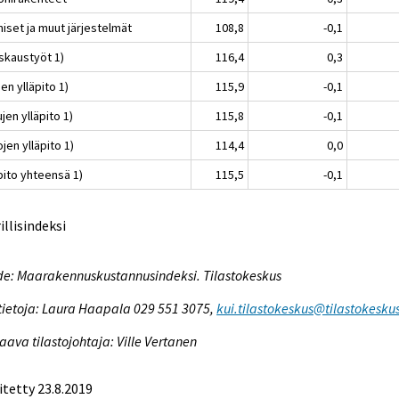
iset ja muut järjestelmät
108,8
-0,1
skaustyöt 1)
116,4
0,3
en ylläpito 1)
115,9
-0,1
jen ylläpito 1)
115,8
-0,1
jen ylläpito 1)
114,4
0,0
pito yhteensä 1)
115,5
-0,1
rillisindeksi
e: Maarakennuskustannusindeksi. Tilastokeskus
tietoja: Laura Haapala 029 551 3075,
kui.tilastokeskus@tilastokeskus
aava tilastojohtaja: Ville Vertanen
itetty 23.8.2019