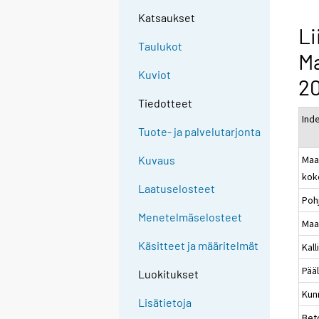
Katsaukset
Li
Taulukot
M
Kuviot
20
Tiedotteet
Ind
Tuote- ja palvelutarjonta
Maa
Kuvaus
kok
Laatuselosteet
Poh
Menetelmäselosteet
Maa
Käsitteet ja määritelmät
Kal
Pää
Luokitukset
Kunn
Lisätietoja
Bet