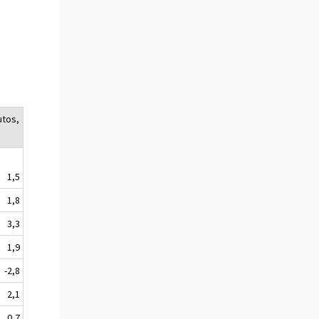
utos,
1,5
1,8
3,3
1,9
-2,8
2,1
0,7