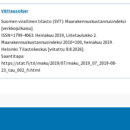
Viittausohje
:
Suomen virallinen tilasto (SVT): Maarakennuskustannusindeksi
[verkkojulkaisu].
ISSN=1799-4063.
Heinäkuu
2019, Liitetaulukko 2.
Maarakennuskustannusindeksi 2010=100, heinäkuu 2019 .
Helsinki: Tilastokeskus [viitattu: 8.8.2026].
Saantitapa:
https://stat.fi/til/maku/2019/07/maku_2019_07_2019-08-
23_tau_002_fi.html