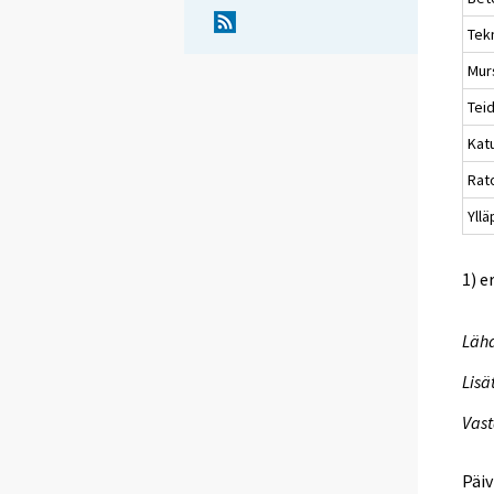
Tekn
Mur
Teid
Katu
Rato
Yllä
1) e
Lähd
Lisä
Vast
Päiv