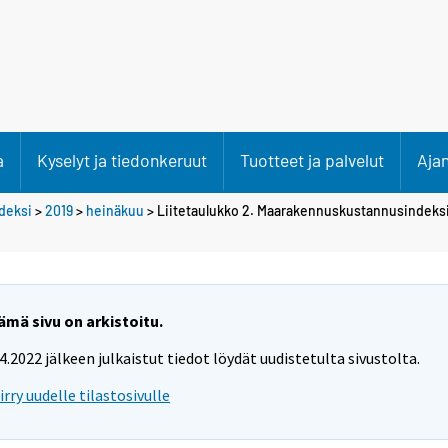
a
Kyselyt ja tiedonkeruut
Tuotteet ja palvelut
Aja
deksi
>
2019
>
heinäkuu
> Liitetaulukko 2. Maarakennuskustannusindeksi
ämä sivu on arkistoitu.
.4.2022 jälkeen julkaistut tiedot löydät uudistetulta sivustolta.
iirry uudelle tilastosivulle