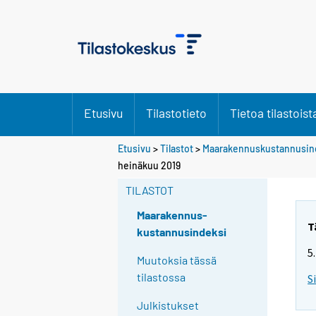
Etusivu
Tilastotieto
Tietoa tilastoist
Etusivu
>
Tilastot
>
Maarakennuskustannusin
heinäkuu 2019
TILASTOT
Maarakennus-
T
kustannusindeksi
5
Muutoksia tässä
tilastossa
S
Julkistukset