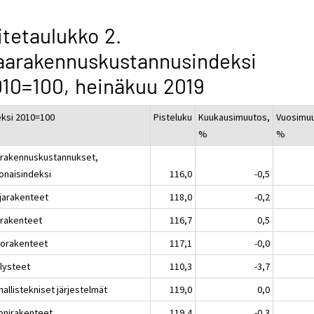
itetaulukko 2.
aarakennuskustannusindeksi
10=100, heinäkuu 2019
eksi 2010=100
Pisteluku
Kuukausimuutos,
Vuosimu
%
%
rakennuskustannukset,
onaisindeksi
116,0
-0,5
jarakenteet
118,0
-0,2
rakenteet
116,7
0,5
liorakenteet
117,1
-0,0
llysteet
110,3
-3,7
allistekniset järjestelmät
119,0
0,0
onirakenteet
119,4
-0,3