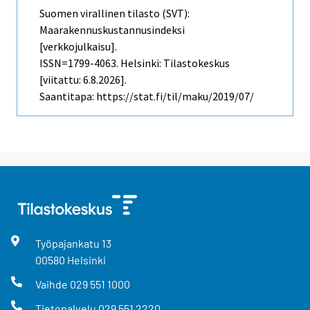
Suomen virallinen tilasto (SVT):
Maarakennuskustannusindeksi
[verkkojulkaisu].
ISSN=1799-4063. Helsinki: Tilastokeskus
[viitattu: 6.8.2026].
Saantitapa: https://stat.fi/til/maku/2019/07/
Työpajankatu
13
00580
Helsinki
Vaihde
029 551 1000
Tietopalvelu
029 551 2220