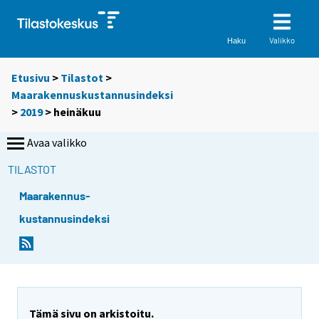
Valikko
Haku
Etusivu
>
Tilastot
>
Maarakennuskustannusindeksi
>
2019
>
heinäkuu
Avaa valikko
TILASTOT
Maarakennus-
kustannusindeksi
Tämä sivu on arkistoitu.