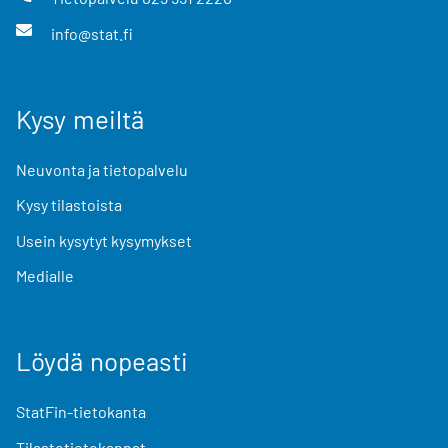
info@stat.fi
Kysy meiltä
Neuvonta ja tietopalvelu
Kysy tilastoista
Usein kysytyt kysymykset
Medialle
Löydä nopeasti
StatFin-tietokanta
Tilastotietokannat