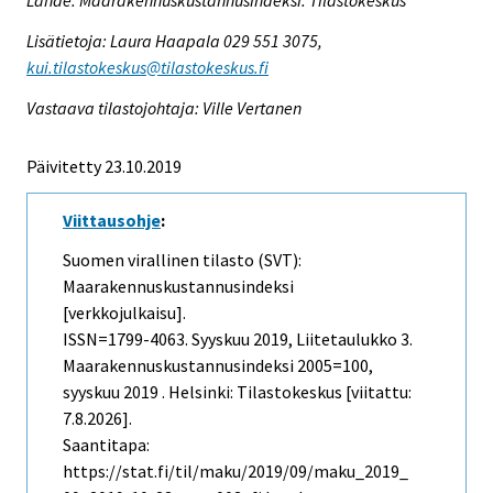
Lähde: Maarakennuskustannusindeksi. Tilastokeskus
Lisätietoja: Laura Haapala 029 551 3075,
kui.tilastokeskus@tilastokeskus.fi
Vastaava tilastojohtaja: Ville Vertanen
Päivitetty 23.10.2019
Viittausohje
:
Suomen virallinen tilasto (SVT):
Maarakennuskustannusindeksi
[verkkojulkaisu].
ISSN=1799-4063.
Syyskuu
2019, Liitetaulukko 3.
Maarakennuskustannusindeksi 2005=100,
syyskuu 2019 . Helsinki: Tilastokeskus [viitattu:
7.8.2026].
Saantitapa:
https://stat.fi/til/maku/2019/09/maku_2019_