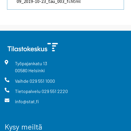
09_2019-10-23_tau_003_fi.html
Työpajankatu
13
00580
Helsinki
Vaihde
029 551 1000
Tietopalvelu
029 551 2220
info@stat.fi
Kysy meiltä