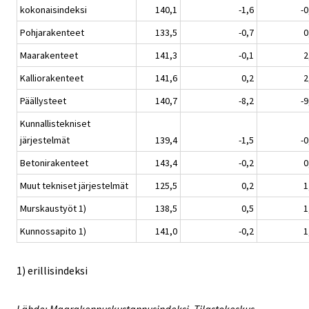
kokonaisindeksi
140,1
-1,6
-0
Pohjarakenteet
133,5
-0,7
0
Maarakenteet
141,3
-0,1
2
Kalliorakenteet
141,6
0,2
2
Päällysteet
140,7
-8,2
-9
Kunnallistekniset
järjestelmät
139,4
-1,5
-0
Betonirakenteet
143,4
-0,2
0
Muut tekniset järjestelmät
125,5
0,2
1
Murskaustyöt 1)
138,5
0,5
1
Kunnossapito 1)
141,0
-0,2
1
1) erillisindeksi