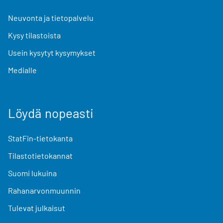
Neuvonta ja tietopalvelu
Kysy tilastoista
Usein kysytyt kysymykset
Medialle
Löydä nopeasti
StatFin-tietokanta
Tilastotietokannat
Suomi lukuina
Rahanarvonmuunnin
Tulevat julkaisut