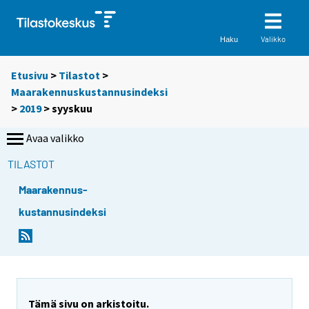
Valikko
Haku
Etusivu
>
Tilastot
>
Maarakennuskustannusindeksi
>
2019
>
syyskuu
Avaa valikko
TILASTOT
Maarakennus-
kustannusindeksi
Tämä sivu on arkistoitu.