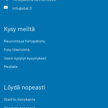
info@stat.fi
Kysy meiltä
Neuvonta ja tietopalvelu
Kysy tilastoista
Usein kysytyt kysymykset
Medialle
Löydä nopeasti
StatFin-tietokanta
Tilastotietokannat