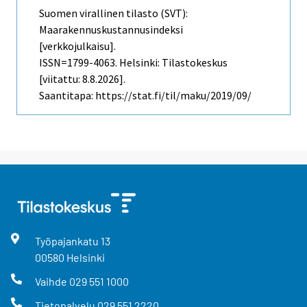
Suomen virallinen tilasto (SVT):
Maarakennuskustannusindeksi
[verkkojulkaisu].
ISSN=1799-4063. Helsinki: Tilastokeskus
[viitattu: 8.8.2026].
Saantitapa: https://stat.fi/til/maku/2019/09/
Työpajankatu
13
00580
Helsinki
Vaihde
029 551 1000
Tietopalvelu
029 551 2220