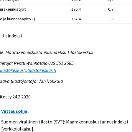
lanrakennustyöt
176,4
0,7
o ja kunnossapito 1)
167,4
1,3
rillisindeksi
e: Maarakennuskustannusindeksi. Tilastokeskus
tietoja: Pentti Wanhatalo 029 551 2685,
tilastokeskus@tilastokeskus.fi
aava tilastojohtaja: Jan Nokkala
itetty 24.2.2020
Viittausohje
:
Suomen virallinen tilasto (SVT): Maarakennuskustannusindeksi
[verkkojulkaisu].