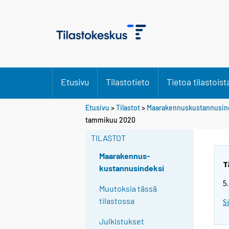
Etusivu
Tilastotieto
Tietoa tilastoist
Etusivu
>
Tilastot
>
Maarakennuskustannusin
tammikuu 2020
TILASTOT
Maarakennus-
T
kustannusindeksi
5
Muutoksia tässä
tilastossa
S
Julkistukset