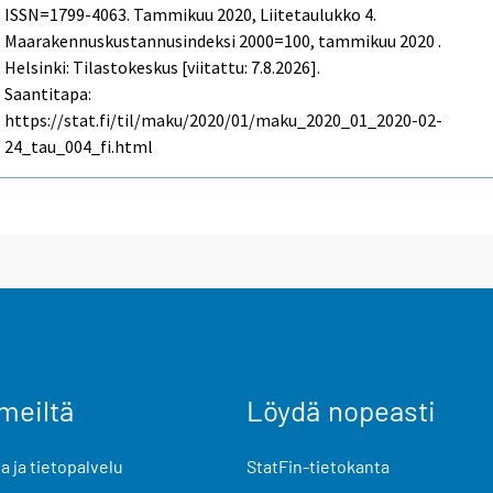
ISSN=1799-4063.
Tammikuu
2020, Liitetaulukko 4.
Maarakennuskustannusindeksi 2000=100, tammikuu 2020 .
Helsinki: Tilastokeskus [viitattu: 7.8.2026].
Saantitapa:
https://stat.fi/til/maku/2020/01/maku_2020_01_2020-02-
24_tau_004_fi.html
meiltä
Löydä nopeasti
 ja tietopalvelu
StatFin-tietokanta