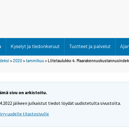
a
Kyselyt ja tiedonkeruut
Tuotteet ja palvelut
Aja
deksi
>
2020
>
tammikuu
> Liitetaulukko 4. Maarakennuskustannusindek
ämä sivu on arkistoitu.
.4.2022 jälkeen julkaistut tiedot löydät uudistetulta sivustolta.
iirry uudelle tilastosivulle