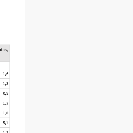
utos,
1,6
1,3
0,9
1,3
1,8
5,1
1,2