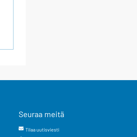
Seuraa meitä
Tilaa uutisviesti