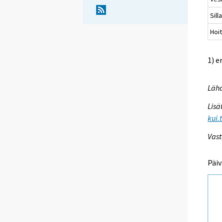
Sil
Hoit
1) e
Lähd
Lisä
kui.
Vast
Päiv