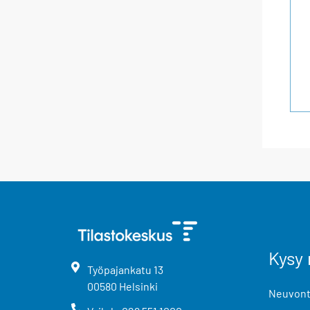
Kysy 
Työpajankatu
13
00580
Helsinki
Neuvonta