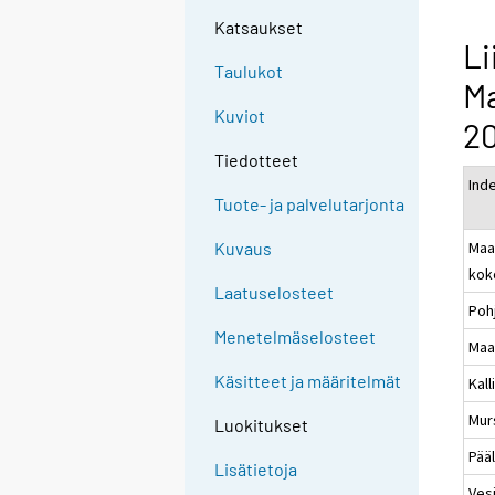
Katsaukset
Li
Taulukot
M
Kuviot
2
Tiedotteet
Ind
Tuote- ja palvelutarjonta
Maa
Kuvaus
kok
Laatuselosteet
Poh
Menetelmäselosteet
Maa
Käsitteet ja määritelmät
Kal
Mur
Luokitukset
Pää
Lisätietoja
Ves