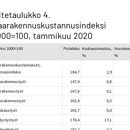
itetaulukko 4.
aarakennuskustannusindeksi
000=100, tammikuu 2020
eksi 2000=100
Pisteluku
Kuukausimuutos,
Vuosimu
%
%
rakennuskustannukset,
onaisindeksi
164,7
2,9
jarakennustyöt
147,9
0,8
rakennustyöt
167,6
0,1
liorakennustyöt
163,4
0,3
skaustyöt
163,7
0,0
llystystyöt
170,4
17,1
ihuoltotyöt
162,2
2,2