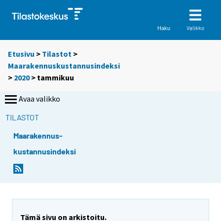
Valikko
Haku
Etusivu
>
Tilastot
>
Maarakennuskustannusindeksi
>
2020
>
tammikuu
Avaa valikko
TILASTOT
Maarakennus-
kustannusindeksi
Tämä sivu on arkistoitu.