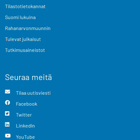
Tilastotietokannat
Suomi lukuina
Rahanarvonmuunnin
Tulevat julkaisut
Tutkimusaineistot
Seuraa meitä
Tilaa uutisviesti
Facebook
Twitter
LinkedIn
YouTube