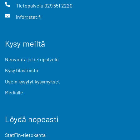
Tietopalvelu
029 551 2220
info@stat.fi
Kysy meiltä
Neuvonta ja tietopalvelu
Kysy tilastoista
Usein kysytyt kysymykset
Medialle
Löydä nopeasti
StatFin-tietokanta