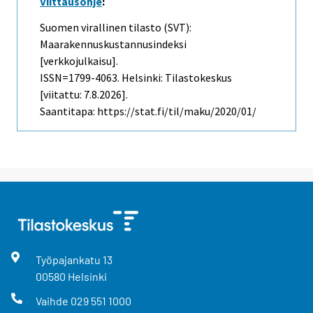
Viittausohje
:
Suomen virallinen tilasto (SVT):
Maarakennuskustannusindeksi
[verkkojulkaisu].
ISSN=1799-4063. Helsinki: Tilastokeskus
[viitattu: 7.8.2026].
Saantitapa: https://stat.fi/til/maku/2020/01/
Työpajankatu
13
00580
Helsinki
Vaihde
029 551 1000