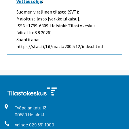
Viittausohje
:
Suomen virallinen tilasto (SVT):
Majoitustilasto [verkkojulkaisu].
ISSN=1799-6309. Helsinki: Tilastokeskus
[viitattu: 8.8.2026].
Saantitapa:
https://stat.fi/til/matk/2009/12/index.html
Työpajankatu
13
00580
Helsinki
Vaihde
029 551 1000