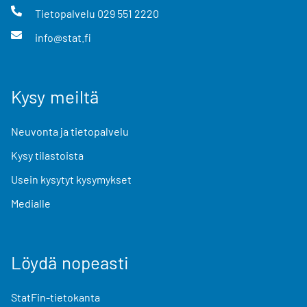
Tietopalvelu
029 551 2220
info@stat.fi
Kysy meiltä
Neuvonta ja tietopalvelu
Kysy tilastoista
Usein kysytyt kysymykset
Medialle
Löydä nopeasti
StatFin-tietokanta