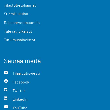
Tilastotietokannat
Suomi lukuina
Rahanarvonmuunnin
Tulevat julkaisut
Tutkimusaineistot
Seuraa meitä
Tilaa uutisviesti
Facebook
Twitter
LinkedIn
YouTube