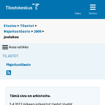
Valikko
Haku
Etusivu
>
Tilastot
>
Majoitustilasto
>
2009
>
joulukuu
Avaa valikko
TILASTOT
Majoitustilasto
Tämä sivu on arkistoitu.
5.4.2022 jälkeen julkaistut tiedot löydät