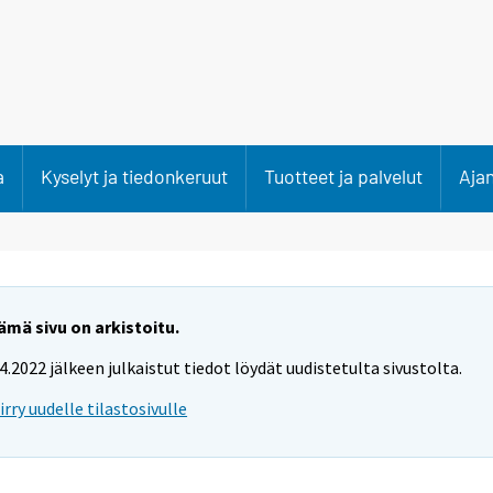
a
Kyselyt ja tiedonkeruut
Tuotteet ja palvelut
Aja
ämä sivu on arkistoitu.
.4.2022 jälkeen julkaistut tiedot löydät uudistetulta sivustolta.
iirry uudelle tilastosivulle