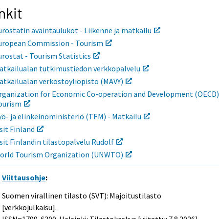
nkit
urostatin avaintaulukot - Liikenne ja matkailu
uropean Commission - Tourism
urostat - Tourism Statistics
atkailualan tutkimustiedon verkkopalvelu
atkailualan verkostoyliopisto (MAVY)
rganization for Economic Co-operation and Development (OECD)
ourism
yö- ja elinkeinoministeriö (TEM) - Matkailu
isit Finland
isit Finlandin tilastopalvelu Rudolf
orld Tourism Organization (UNWTO)
Viittausohje
:
Suomen virallinen tilasto (SVT): Majoitustilasto
[verkkojulkaisu].
ISSN=1799-6309. Helsinki: Tilastokeskus [viitattu: 7.8.2026].