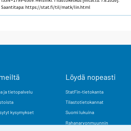
Saantitapa: https://stat.fi/til/matk/lin.html
meiltä
Löydä nopeasti
 ja tietopalvelu
StatFin-tietokanta
stoista
Tilastotietokannat
sytyt kysymykset
Suomi lukuina
Rahanarvonmuunnin